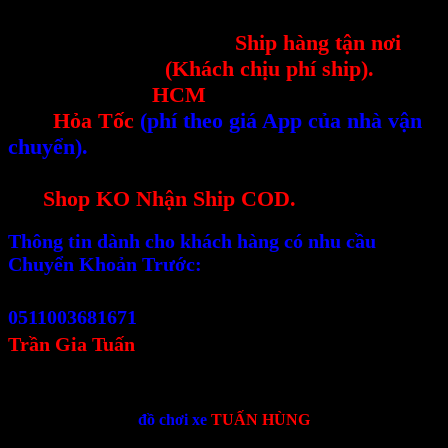
-----------------------------------
--Sản phẩm có thể hỗ trợ
Ship hàng tận nơi
tất
cả các tỉnh thành
(Khách chịu phí ship).
--Nếu khách tại
HCM
có thể ship theo hình
thức
Hỏa Tốc
(phí theo giá App của nhà vận
chuyển).
--Đối với 1 số Sản Phẩm Cồng Kềnh kích thước
lớn
Shop KO Nhận Ship COD.
Thông tin dành cho khách hàng có nhu cầu
Chuyển Khoản Trước:
Vietcombank (Sài Thành)
0511003681671
Trần Gia Tuấn
-------------------------------
đồ chơi xe
TUẤN HÙNG