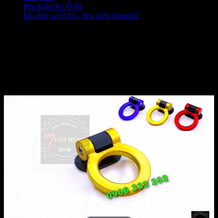
Phụ Kiện Xe Ô Tô
❭❭
Đồ chơi xe Ô Tô - Phụ kiện TrangTrí
❭❭
Móc kéo trang trí xe ô tô
[HÀNG ĐẸP] - phụ kiện xe ô
tô