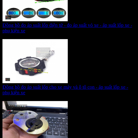
Đồng hồ đo áp suất lốp điện tử - đo áp suất vỏ xe - áp suất lốp xe -
phụ kiện xe
Giá:
215.000 VNĐ
Đồng hồ đo áp suất lốp cho xe máy và ô tô con - áp suất lốp xe -
phụ kiện xe
Giá:
215.000 VNĐ