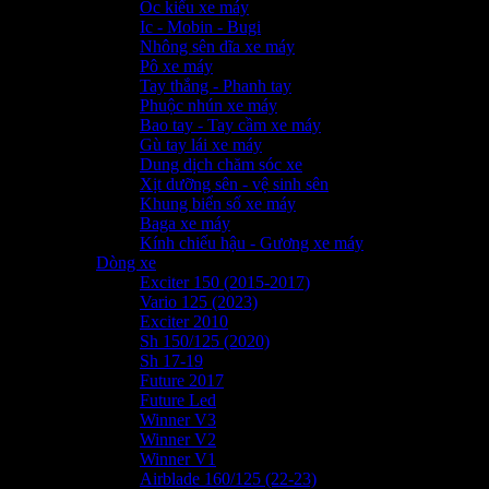
Ốc kiểu xe máy
Ic - Mobin - Bugi
Nhông sên dĩa xe máy
Pô xe máy
Tay thắng - Phanh tay
Phuộc nhún xe máy
Bao tay - Tay cầm xe máy
Gù tay lái xe máy
Dung dịch chăm sóc xe
Xịt dưỡng sên - vệ sinh sên
Khung biển số xe máy
Baga xe máy
Kính chiếu hậu - Gương xe máy
Dòng xe
Exciter 150 (2015-2017)
Vario 125 (2023)
Exciter 2010
Sh 150/125 (2020)
Sh 17-19
Future 2017
Future Led
Winner V3
Winner V2
Winner V1
Airblade 160/125 (22-23)