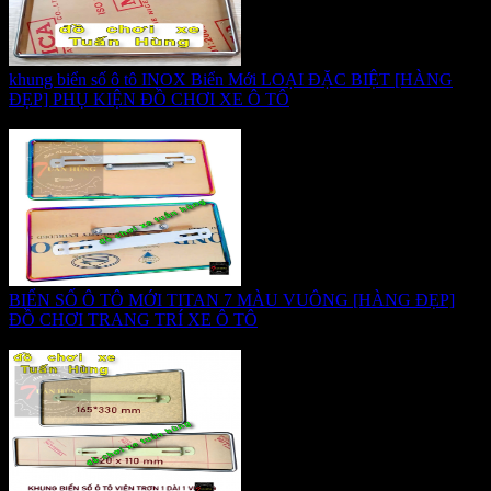
khung biển số ô tô INOX Biển Mới LOẠI ĐẶC BIỆT [HÀNG
ĐẸP] PHỤ KIỆN ĐỒ CHƠI XE Ô TÔ
Giá:
170.000 VNĐ
BIỂN SỐ Ô TÔ MỚI TITAN 7 MÀU VUÔNG [HÀNG ĐẸP]
ĐỒ CHƠI TRANG TRÍ XE Ô TÔ
Giá:
255.000 VNĐ