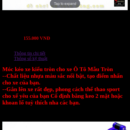
Tap to expand
Mã Sản Phẩm:
Bảo hành:
Lượt xem:
2172
Mô tả:
Giá:
155.000 VNĐ
Thông tin chi tiết
Thông số kỹ thuật
Móc kéo xe kiểu tròn cho xe Ô Tô Mẫu Tròn
--Chất liệu nhựa màu sắc nổi bật, tạo điểm nhấn
cho xe của bạn.
--Gắn lên xe rất đẹp, phong cách thể thao sport
cho xế yêu của bạn Cố định bằng keo 2 mặt hoặc
khoan lổ tuỳ thích nha các bạn.