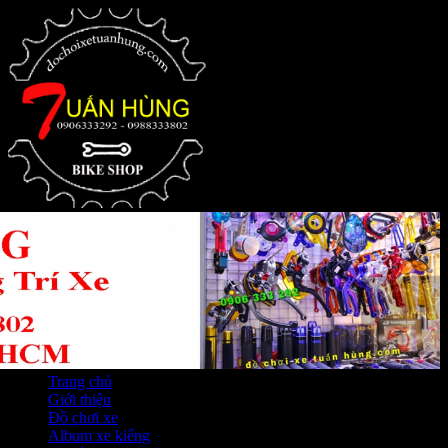
Trang chủ
Giới thiệu
Đồ chơi xe
Album xe kiểng