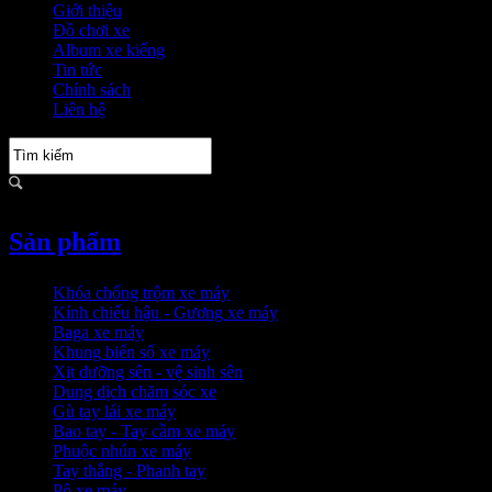
Giới thiệu
Đồ chơi xe
Album xe kiểng
Tin tức
Chính sách
Liên hệ
Sản phẩm
Khóa chống trộm xe máy
Kính chiếu hậu - Gương xe máy
Baga xe máy
Khung biển số xe máy
Xịt dưỡng sên - vệ sinh sên
Dung dịch chăm sóc xe
Gù tay lái xe máy
Bao tay - Tay cầm xe máy
Phuộc nhún xe máy
Tay thắng - Phanh tay
Pô xe máy