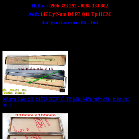
Hotline:
0906 333 292 - 0988 333 802
Add:
147 Lý Nam Đế P7 Q11 Tp HCM
thời gian làm việc: 9h - 16h
Sản phẩm cùng loại
Khung Biển Số [SIÊU ĐẸP] Ô Tô Mẫu Mới/ biển dài - biển chữ
nhật
Giá:
170.000 VNĐ