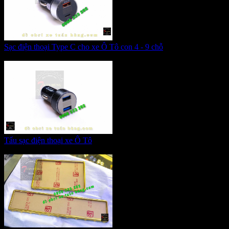
Sạc điện thoại Type C cho xe Ô Tô con 4 - 9 chỗ
Giá:
320.000 VNĐ
Tẩu sạc điện thoại xe Ô Tô
Giá:
185.000 VNĐ