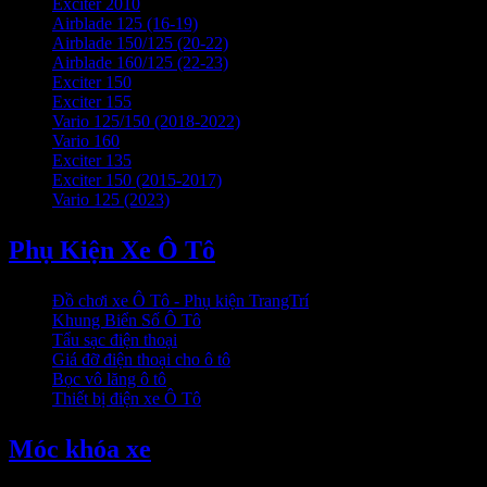
Exciter 2010
Airblade 125 (16-19)
Airblade 150/125 (20-22)
Airblade 160/125 (22-23)
Exciter 150
Exciter 155
Vario 125/150 (2018-2022)
Vario 160
Exciter 135
Exciter 150 (2015-2017)
Vario 125 (2023)
Phụ Kiện Xe Ô Tô
Đồ chơi xe Ô Tô - Phụ kiện TrangTrí
Khung Biển Số Ô Tô
Tẩu sạc điện thoại
Giá đỡ điện thoại cho ô tô
Bọc vô lăng ô tô
Thiết bị điện xe Ô Tô
Móc khóa xe