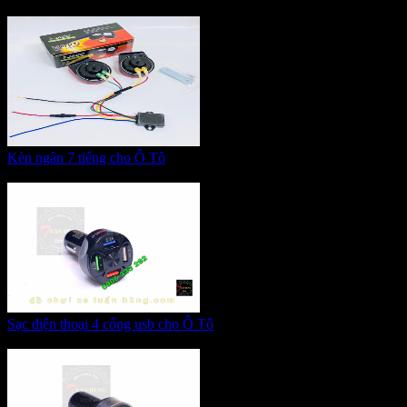
Giá:
350.000 VNĐ
Kèn ngân 7 tiếng cho Ô Tô
Giá:
265.000 VNĐ
Sạc điện thoại 4 cổng usb cho Ô Tô
Giá:
285.000 VNĐ