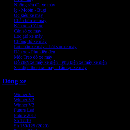
Nhông sên dĩa xe máy
Ic - Mobin - Bugi
Ốc kiểu xe máy
Chắn bùn xe máy
Kèn xe - Còi xe
Cần số xe máy
Lọc gió xe máy
Chống đổ xe máy
Lót chân xe máy - Lót sàn xe máy
Đèn xe - Phụ kiện đèn
Móc Treo đồ xe máy
Đồ chơi xe máy xe điện - Phụ kiện xe máy xe điện
Sạc điện thoại xe máy - Tẩu sạc xe máy
Dòng xe
Winner V1
Winner V2
Winner V3
Future Led
Future 2017
Sh 17-19
Sh 150/125 (2020)