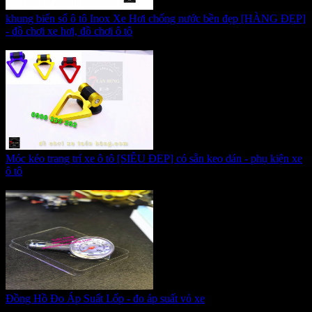
khung biển số ô tô Inox Xe Hơi chống nước bền đẹp [HÀNG ĐẸP]
- đồ chơi xe hơi, đồ chơi ô tô
Giá:
330.000 VNĐ
Móc kéo trang trí xe ô tô [SIÊU ĐEP] có sẵn keo dán - phụ kiện xe
ô tô
Giá:
155.000 VNĐ
Đồng Hồ Đo Áp Suất Lốp - đo áp suất vỏ xe
Giá:
125.000 VNĐ