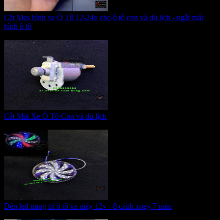
Cắt Mas bình xe Ô Tô 12-24v cho ô tô con và du lịch - ngắt mát
bình ô tô
Giá:
265.000 VNĐ
Cắt Mát Xe Ô Tô Con và du lịch
Giá:
200.000 VNĐ
Đèn led trang trí ô tô xe máy 12v - 8 cánh xoay 7 màu
Giá:
95.000 VNĐ