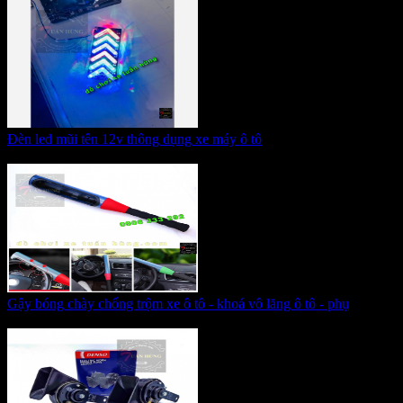
Đèn led mũi tên 12v thông dụng xe máy ô tô
Giá:
95.000 VNĐ
Gậy bóng chày chống trộm xe ô tô - khoá vô lăng ô tô - phụ
Giá:
350.000 VNĐ