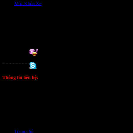
Móc Khóa Xe
HỖ trợ khách hàng
0906333292 Zalo
Hỗ trợ online:
Tuan
0988 333 802
Thông tin liên hệ:
ĐT: 0906333292 Zalo
E: kinhdoanh1628@gmail.com
Fanpage
Trang chủ
❭❭