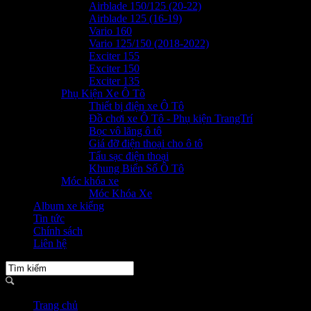
Airblade 150/125 (20-22)
Airblade 125 (16-19)
Vario 160
Vario 125/150 (2018-2022)
Exciter 155
Exciter 150
Exciter 135
Phụ Kiện Xe Ô Tô
Thiết bị điện xe Ô Tô
Đồ chơi xe Ô Tô - Phụ kiện TrangTrí
Bọc vô lăng ô tô
Giá đỡ điện thoại cho ô tô
Tẩu sạc điện thoại
Khung Biển Số Ô Tô
Móc khóa xe
Móc Khóa Xe
Album xe kiểng
Tin tức
Chính sách
Liên hệ
Trang chủ