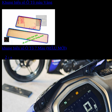
Khung biển sô Ô Tô màu Vàng
Giá:
420.000 VNĐ
khung biển số Ô Tô 7 Màu (MẪU MỚI)
Giá:
410.000 VNĐ
1
2
›
»