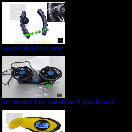
Trợ lực tay lái xe ô tô sơn carbon
Giá:
700.000 VNĐ
Quạt bình cho ô tô 12v - quạt điện xe ô tô - phụ kiện xe ô tô
Giá:
255.000 VNĐ