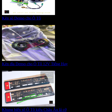
Kèn sò Denso cho Ô Tô
Giá:
550.000 VNĐ
Kèn dĩa Denso cho Ô Tô 12V Tiếng Hay
Giá:
400.000 VNĐ
Khung biển số Ô Tô kiểu Châu Âu lá cờ