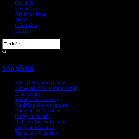
Giới thiệu
Đồ chơi xe
Album xe kiểng
Tin tức
Chính sách
Liên hệ
Sản phẩm
Khóa chống trộm xe máy
Kính chiếu hậu - Gương xe máy
Baga xe máy
Khung biển số xe máy
Xịt dưỡng sên - vệ sinh sên
Dung dịch chăm sóc xe
Gù tay lái xe máy
Bao tay - Tay cầm xe máy
Phuộc nhún xe máy
Tay thắng - Phanh tay
Pô xe máy