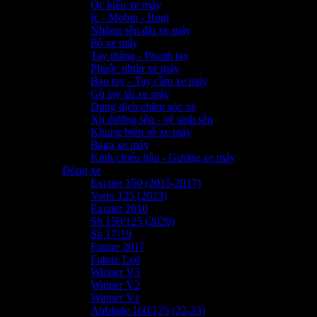
Ốc kiểu xe máy
Ic - Mobin - Bugi
Nhông sên dĩa xe máy
Pô xe máy
Tay thắng - Phanh tay
Phuộc nhún xe máy
Bao tay - Tay cầm xe máy
Gù tay lái xe máy
Dung dịch chăm sóc xe
Xịt dưỡng sên - vệ sinh sên
Khung biển số xe máy
Baga xe máy
Kính chiếu hậu - Gương xe máy
Dòng xe
Exciter 150 (2015-2017)
Vario 125 (2023)
Exciter 2010
Sh 150/125 (2020)
Sh 17-19
Future 2017
Future Led
Winner V3
Winner V2
Winner V1
Airblade 160/125 (22-23)