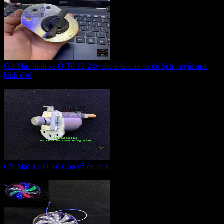
Cắt Mas bình xe Ô Tô 12-24v cho ô tô con và du lịch - ngắt mát
bình ô tô
Giá:
265.000 VNĐ
Cắt Mát Xe Ô Tô Con và du lịch
Giá:
200.000 VNĐ