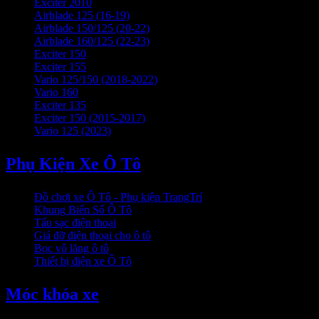
Exciter 2010
Airblade 125 (16-19)
Airblade 150/125 (20-22)
Airblade 160/125 (22-23)
Exciter 150
Exciter 155
Vario 125/150 (2018-2022)
Vario 160
Exciter 135
Exciter 150 (2015-2017)
Vario 125 (2023)
Phụ Kiện Xe Ô Tô
Đồ chơi xe Ô Tô - Phụ kiện TrangTrí
Khung Biển Số Ô Tô
Tẩu sạc điện thoại
Giá đỡ điện thoại cho ô tô
Bọc vô lăng ô tô
Thiết bị điện xe Ô Tô
Móc khóa xe