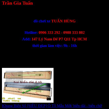
Trần Gia Tuấn
-------------------------------
đồ chơi xe
TUẤN HÙNG
Hotline:
0906 333 292 - 0988 333 802
Add:
147 Lý Nam Đế P7 Q11 Tp HCM
thời gian làm việc: 9h - 16h
Sản phẩm cùng loại
Khung Biển Số [SIÊU ĐẸP] Ô Tô Mẫu Mới/ biển dài - biển chữ