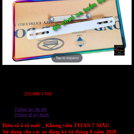
Tap to expand
Mã Sản Phẩm:
Bảo hành:
Lượt xem:
1377
Mô tả:
Giá:
255.000 VNĐ
Thông tin chi tiết
Thông số kỹ thuật
Biển số ô tô mớí _ Khung viền TITAN 7 MÀU
Sử dụng cho các xe đăng ký từ tháng 8 năm 2020