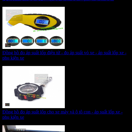
Giá:
255.000 VNĐ
Đồng hồ đo áp suất lốp điện tử - đo áp suất vỏ xe - áp suất lốp xe -
phụ kiện xe
Giá:
215.000 VNĐ
Đồng hồ đo áp suất lốp cho xe máy và ô tô con - áp suất lốp xe -
phụ kiện xe
Giá:
215.000 VNĐ