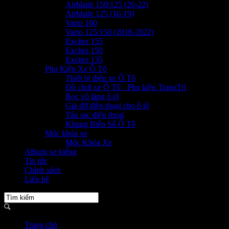
Airblade 150/125 (20-22)
Airblade 125 (16-19)
Vario 160
Vario 125/150 (2018-2022)
Exciter 155
Exciter 150
Exciter 135
Phụ Kiện Xe Ô Tô
Thiết bị điện xe Ô Tô
Đồ chơi xe Ô Tô - Phụ kiện TrangTrí
Bọc vô lăng ô tô
Giá đỡ điện thoại cho ô tô
Tẩu sạc điện thoại
Khung Biển Số Ô Tô
Móc khóa xe
Móc Khóa Xe
Album xe kiểng
Tin tức
Chính sách
Liên hệ
Trang chủ