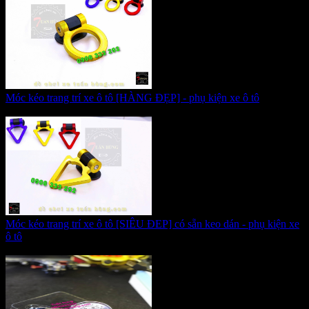
Móc kéo trang trí xe ô tô [HÀNG ĐẸP] - phụ kiện xe ô tô
Giá:
155.000 VNĐ
Móc kéo trang trí xe ô tô [SIÊU ĐEP] có sẵn keo dán - phụ kiện xe
ô tô
Giá:
155.000 VNĐ