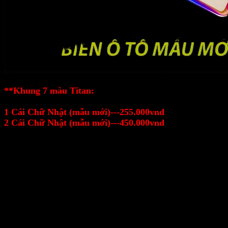
**Khung 7 màu Titan:
1 Cái Chữ Nhật (mẫu mới)---
255.000vnd
2 Cái Chữ Nhật (mẫu mới)---450
.000vnd
#khungbiensooto
#khungbiensoinoxxeoto
#khungbienoto
#biénoxeoto
#khungbiensomoioto
#khungbiensodaioto
#khungbiensoinoxxehoi
#khungbiensoxehoi
#phukienbiensooto