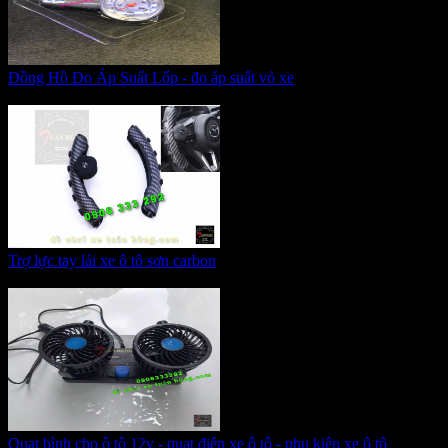
Đồng Hồ Đo Áp Suất Lốp - đo áp suất vỏ xe
Giá:
125.000 VNĐ
Trợ lực tay lái xe ô tô sơn carbon
Giá:
700.000 VNĐ
Quạt bình cho ô tô 12v - quạt điện xe ô tô - phụ kiện xe ô tô