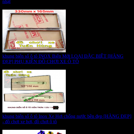
nhật
Giá:
170.000 VNĐ
khung biển số ô tô INOX Biển Mới LOẠI ĐẶC BIỆT [HÀNG
ĐẸP] PHỤ KIỆN ĐỒ CHƠI XE Ô TÔ
Giá:
170.000 VNĐ
khung biển số ô tô Inox Xe Hơi chống nước bền đẹp [HÀNG ĐẸP]
- đồ chơi xe hơi, đồ chơi ô tô
Giá:
330.000 VNĐ