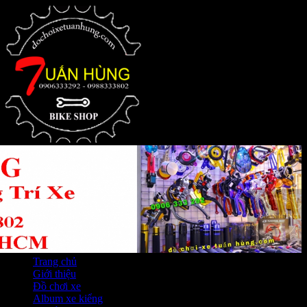
Trang chủ
Giới thiệu
Đồ chơi xe
Album xe kiểng