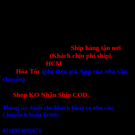
#khungbiensoxehoiinox
#khungbienso
#khungbiensomoioto
#khungbiensodaiinox
#khungbiensovuongmoi
#khungbiensoxehoi
-----------------------------------
--Sản phẩm có thể hỗ trợ
Ship hàng tận nơi
tất
cả các tỉnh thành
(Khách chịu phí ship).
--Nếu khách tại
HCM
có thể ship theo hình
thức
Hỏa Tốc
(phí theo giá App của nhà vận
chuyển).
--Đối với 1 số Sản Phẩm Cồng Kềnh kích thước
lớn
Shop KO Nhận Ship COD.
Thông tin dành cho khách hàng có nhu cầu
Chuyển Khoản Trước:
Vietcombank (Sài Thành)
0511003681671