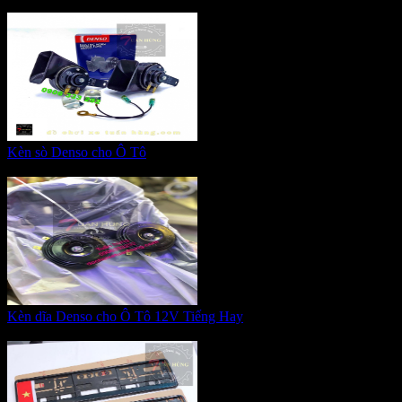
Giá:
350.000 VNĐ
Kèn sò Denso cho Ô Tô
Giá:
550.000 VNĐ
Kèn dĩa Denso cho Ô Tô 12V Tiếng Hay
Giá:
400.000 VNĐ