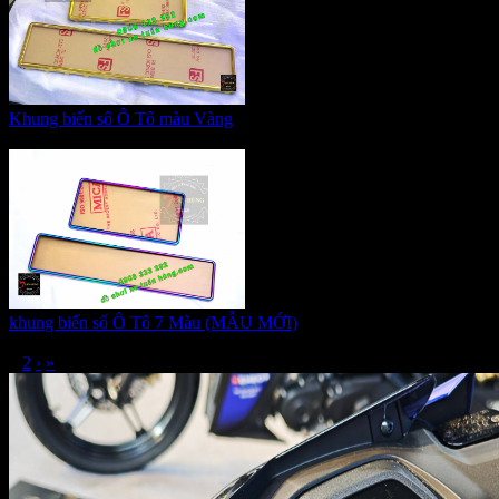
Khung biển sô Ô Tô màu Vàng
Giá:
420.000 VNĐ
khung biển số Ô Tô 7 Màu (MẪU MỚI)
Giá:
410.000 VNĐ
1
2
›
»