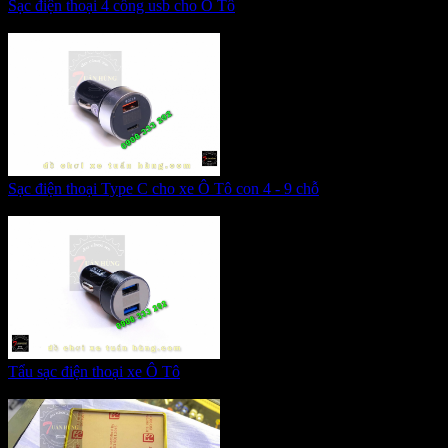
Sạc điện thoại 4 cổng usb cho Ô Tô
Giá:
285.000 VNĐ
Sạc điện thoại Type C cho xe Ô Tô con 4 - 9 chỗ
Giá:
320.000 VNĐ
Tẩu sạc điện thoại xe Ô Tô
Giá:
185.000 VNĐ