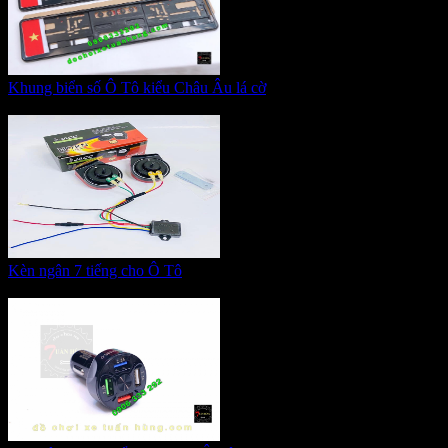
Khung biển số Ô Tô kiểu Châu Âu lá cờ
Giá:
350.000 VNĐ
Kèn ngân 7 tiếng cho Ô Tô
Giá:
265.000 VNĐ