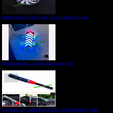
Đèn led trang trí ô tô xe máy 12v - 8 cánh xoay 7 màu
Giá:
95.000 VNĐ
Đèn led mũi tên 12v thông dụng xe máy ô tô
Giá:
95.000 VNĐ
Gậy bóng chày chống trộm xe ô tô - khoá vô lăng ô tô - phụ