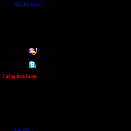
Móc Khóa Xe
HỖ trợ khách hàng
0906333292 Zalo
Hỗ trợ online:
Tuan
0988 333 802
Thông tin liên hệ:
ĐT: 0906333292 Zalo
E: kinhdoanh1628@gmail.com
Fanpage
Trang chủ
❭❭