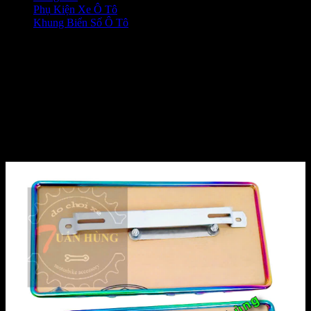
Phụ Kiện Xe Ô Tô
❭❭
Khung Biển Số Ô Tô
❭❭
BIỂN SỐ Ô TÔ MỚI TITAN 7
MÀU VUÔNG [HÀNG ĐẸP]
ĐỒ CHƠI TRANG TRÍ XE Ô
TÔ