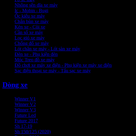
Nhông sên dĩa xe máy
Ic - Mobin - Bugi
Ốc kiểu xe máy
Chắn bùn xe máy
Kèn xe - Còi xe
Cần số xe máy
Lọc gió xe máy
Chống đổ xe máy
Lót chân xe máy - Lót sàn xe máy
Đèn xe - Phụ kiện đèn
Móc Treo đồ xe máy
Đồ chơi xe máy xe điện - Phụ kiện xe máy xe điện
Sạc điện thoại xe máy - Tẩu sạc xe máy
Dòng xe
Winner V1
Winner V2
Winner V3
Future Led
Future 2017
Sh 17-19
Sh 150/125 (2020)