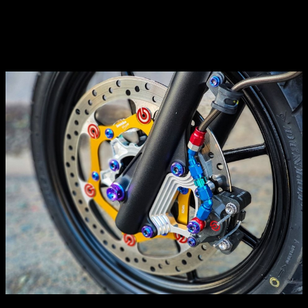
Chưa hết, để tạo thêm phần hầm hố cho chiếc xe, Honda
Vario 150 còn được thay cùm côn Kohken cực chất. Chi
tiết này trông khá hợp với bộ cùm Billet bên phanh dầu.