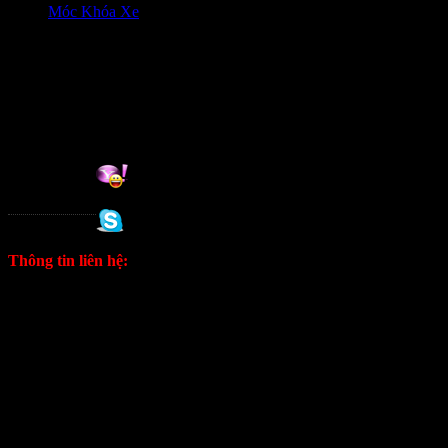
Móc Khóa Xe
HỖ trợ khách hàng
0906333292 Zalo
Hỗ trợ online:
Tuan
0988 333 802
Thông tin liên hệ:
ĐT: 0906333292 Zalo
E: kinhdoanh1628@gmail.com
Fanpage