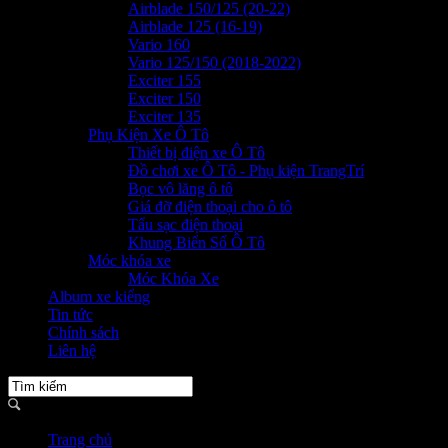
Airblade 150/125 (20-22)
Airblade 125 (16-19)
Vario 160
Vario 125/150 (2018-2022)
Exciter 155
Exciter 150
Exciter 135
Phụ Kiện Xe Ô Tô
Thiết bị điện xe Ô Tô
Đồ chơi xe Ô Tô - Phụ kiện TrangTrí
Bọc vô lăng ô tô
Giá đỡ điện thoại cho ô tô
Tẩu sạc điện thoại
Khung Biển Số Ô Tô
Móc khóa xe
Móc Khóa Xe
Album xe kiểng
Tin tức
Chính sách
Liên hệ
Trang chủ