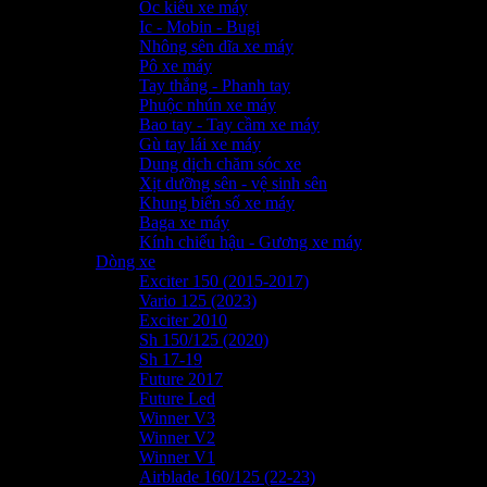
Ốc kiểu xe máy
Ic - Mobin - Bugi
Nhông sên dĩa xe máy
Pô xe máy
Tay thắng - Phanh tay
Phuộc nhún xe máy
Bao tay - Tay cầm xe máy
Gù tay lái xe máy
Dung dịch chăm sóc xe
Xịt dưỡng sên - vệ sinh sên
Khung biển số xe máy
Baga xe máy
Kính chiếu hậu - Gương xe máy
Dòng xe
Exciter 150 (2015-2017)
Vario 125 (2023)
Exciter 2010
Sh 150/125 (2020)
Sh 17-19
Future 2017
Future Led
Winner V3
Winner V2
Winner V1
Airblade 160/125 (22-23)