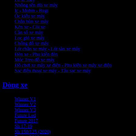
Nhông sên dĩa xe máy
Ic - Mobin - Bugi
Ốc kiểu xe máy
Chắn bùn xe máy
Kèn xe - Còi xe
Cần số xe máy
Lọc gió xe máy
Chống đổ xe máy
Lót chân xe máy - Lót sàn xe máy
Đèn xe - Phụ kiện đèn
Móc Treo đồ xe máy
Đồ chơi xe máy xe điện - Phụ kiện xe máy xe điện
Sạc điện thoại xe máy - Tẩu sạc xe máy
Dòng xe
Winner V1
Winner V2
Winner V3
Future Led
Future 2017
Sh 17-19
Sh 150/125 (2020)