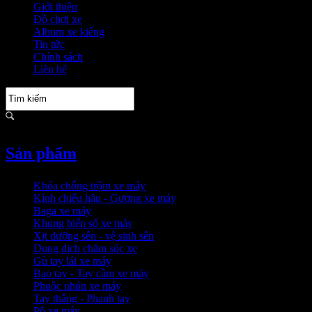
Giới thiệu
Đồ chơi xe
Album xe kiểng
Tin tức
Chính sách
Liên hệ
Sản phẩm
Khóa chống trộm xe máy
Kính chiếu hậu - Gương xe máy
Baga xe máy
Khung biển số xe máy
Xịt dưỡng sên - vệ sinh sên
Dung dịch chăm sóc xe
Gù tay lái xe máy
Bao tay - Tay cầm xe máy
Phuộc nhún xe máy
Tay thắng - Phanh tay
Pô xe máy