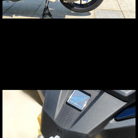
Một chi tiết độ nữa không thể không nhắc tới trên Honda
Vario 150 là bộ phuộc Ohlins TTX bình dầu liền nằm trên
một phiên bản cao cấp hơn các dòng Ohlins thương mại ta
thường thấy. Do sản phẩm này khá hiếm trên thị trường
nên có mức giá cao vút.
Cùng ngắm lại một số hình ảnh về Honda Vario 150 độ đồ
chơi khủng: