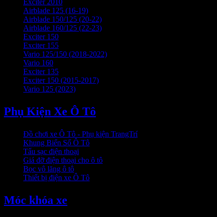
Exciter 2010
Airblade 125 (16-19)
Airblade 150/125 (20-22)
Airblade 160/125 (22-23)
Exciter 150
Exciter 155
Vario 125/150 (2018-2022)
Vario 160
Exciter 135
Exciter 150 (2015-2017)
Vario 125 (2023)
Phụ Kiện Xe Ô Tô
Đồ chơi xe Ô Tô - Phụ kiện TrangTrí
Khung Biển Số Ô Tô
Tẩu sạc điện thoại
Giá đỡ điện thoại cho ô tô
Bọc vô lăng ô tô
Thiết bị điện xe Ô Tô
Móc khóa xe