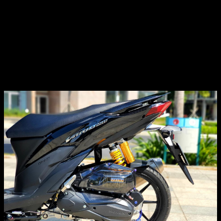
Điểm nhấn ở dàn chân trước là sự kết hợp của heo dầu
Brembo Rossi với đĩa thắng Brembo Oversize. Phần lòng
đĩa màu vàng có giá hơn 7 triệu đồng một cái. Tất cả được
cố định với nhau bằng dàn ốc Gr5 điện phân lên màu
Titan. Dầu thắng từ tay xuống heo thông qua sợ dây dầu
Hel bấm đầu.