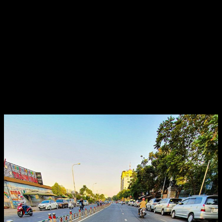
Honda Vario 150 độ khủng với toàn đồ
chơi hàng hiệu
Dường như Honda Vario 150 luôn là mẫu xe mang lại
nhiều cảm hứng cho người độ. Điển hình là chiếc Honda
Vario 150 trong bài viết này, từ một chiếc xe nguyên bản
chủ nhân của nó đã thay đổi một số vị trí ốc zin thành ốc
Gr5 điện phân lên màu Titan trông khá nổi bật. Điểm nhấn
là các thay đổi nơi dàn chân của chiếc xe.