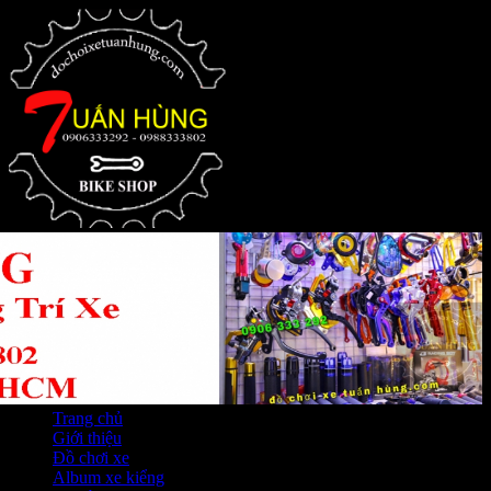
Trang chủ
Giới thiệu
Đồ chơi xe
Album xe kiểng