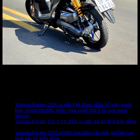
Các bài đăng khác
Yamaha Exciter 2026 ra mắt Việt Nam: Hầm hố hơn, mạnh
hơn, phanh lớn hơn, thêm công nghệ như ô tô cạnh tranh
Winner
(23.07.2026)
Yamaha Exciter 155 VVA 2026 ra mắt, giá từ 49,9 triệu đồng
(23.07.2026)
Yamaha Exciter 2026 sở hữu loạt nâng cấp mới, giá bán cao
nhất gần 61 triệu đồng
(23.07.2026)