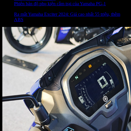
Phiên bản độ phụ kiện cắm trại của Yamaha PG-1
(15.10.2024)
Ra mắt Yamaha Exciter 2024: Giá cao nhất 55 triệu, thêm
ABS
(14.09.2023)