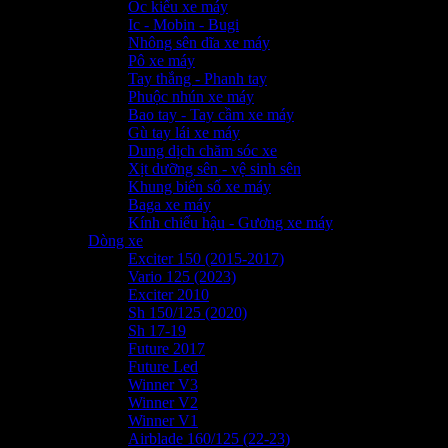
Ốc kiểu xe máy
Ic - Mobin - Bugi
Nhông sên dĩa xe máy
Pô xe máy
Tay thắng - Phanh tay
Phuộc nhún xe máy
Bao tay - Tay cầm xe máy
Gù tay lái xe máy
Dung dịch chăm sóc xe
Xịt dưỡng sên - vệ sinh sên
Khung biển số xe máy
Baga xe máy
Kính chiếu hậu - Gương xe máy
Dòng xe
Exciter 150 (2015-2017)
Vario 125 (2023)
Exciter 2010
Sh 150/125 (2020)
Sh 17-19
Future 2017
Future Led
Winner V3
Winner V2
Winner V1
Airblade 160/125 (22-23)