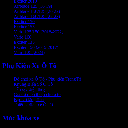
Exciter 2010
Airblade 125 (16-19)
Airblade 150/125 (20-22)
Airblade 160/125 (22-23)
Exciter 150
Exciter 155
Vario 125/150 (2018-2022)
Vario 160
Exciter 135
Exciter 150 (2015-2017)
Vario 125 (2023)
Phụ Kiện Xe Ô Tô
Đồ chơi xe Ô Tô - Phụ kiện TrangTrí
Khung Biển Số Ô Tô
Tẩu sạc điện thoại
Giá đỡ điện thoại cho ô tô
Bọc vô lăng ô tô
Thiết bị điện xe Ô Tô
Móc khóa xe