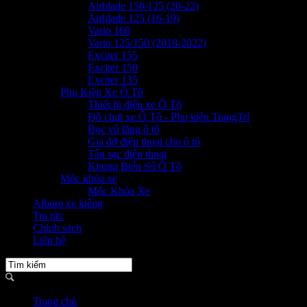
Airblade 150/125 (20-22)
Airblade 125 (16-19)
Vario 160
Vario 125/150 (2018-2022)
Exciter 155
Exciter 150
Exciter 135
Phụ Kiện Xe Ô Tô
Thiết bị điện xe Ô Tô
Đồ chơi xe Ô Tô - Phụ kiện TrangTrí
Bọc vô lăng ô tô
Giá đỡ điện thoại cho ô tô
Tẩu sạc điện thoại
Khung Biển Số Ô Tô
Móc khóa xe
Móc Khóa Xe
Album xe kiểng
Tin tức
Chính sách
Liên hệ
Trang chủ