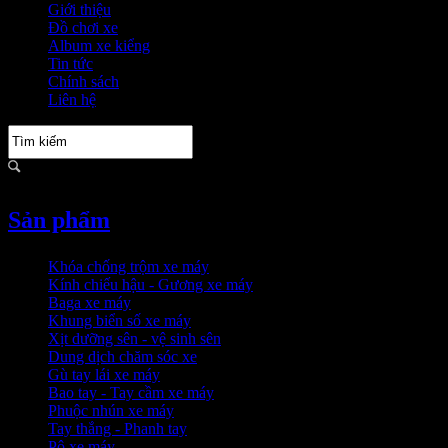
Giới thiệu
Đồ chơi xe
Album xe kiểng
Tin tức
Chính sách
Liên hệ
Sản phẩm
Khóa chống trộm xe máy
Kính chiếu hậu - Gương xe máy
Baga xe máy
Khung biển số xe máy
Xịt dưỡng sên - vệ sinh sên
Dung dịch chăm sóc xe
Gù tay lái xe máy
Bao tay - Tay cầm xe máy
Phuộc nhún xe máy
Tay thắng - Phanh tay
Pô xe máy