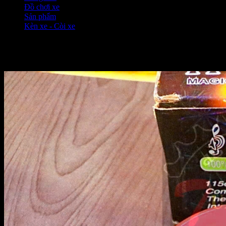
Đồ chơi xe
❭❭
Sản phẩm
❭❭
Kèn xe - Còi xe
❭❭
Kèn xe - Còi xe