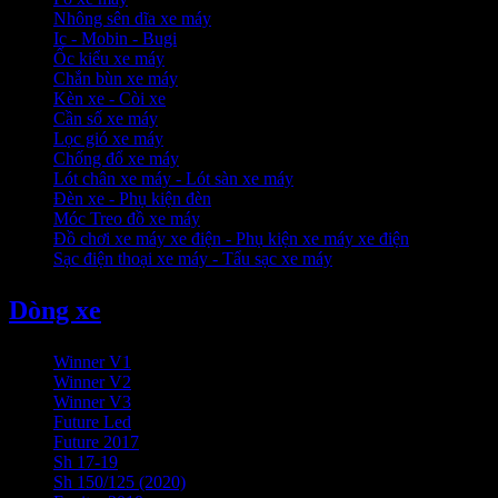
Nhông sên dĩa xe máy
Ic - Mobin - Bugi
Ốc kiểu xe máy
Chắn bùn xe máy
Kèn xe - Còi xe
Cần số xe máy
Lọc gió xe máy
Chống đổ xe máy
Lót chân xe máy - Lót sàn xe máy
Đèn xe - Phụ kiện đèn
Móc Treo đồ xe máy
Đồ chơi xe máy xe điện - Phụ kiện xe máy xe điện
Sạc điện thoại xe máy - Tẩu sạc xe máy
Dòng xe
Winner V1
Winner V2
Winner V3
Future Led
Future 2017
Sh 17-19
Sh 150/125 (2020)