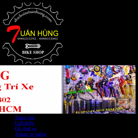
Trang chủ
Giới thiệu
Đồ chơi xe
Album xe kiểng