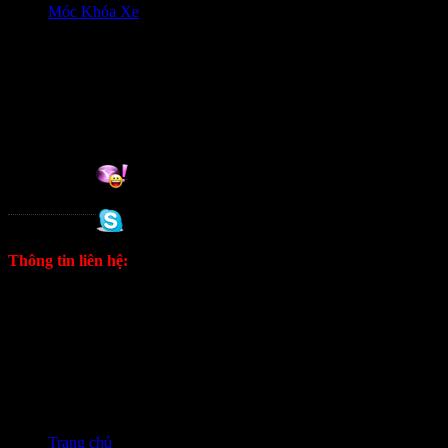
Móc Khóa Xe
HỖ trợ khách hàng
0906333292 Zalo
Hỗ trợ online:
Tuan
0988 333 802
Thông tin liên hệ:
ĐT: 0906333292 Zalo
E: kinhdoanh1628@gmail.com
Fanpage
Trang chủ
❭❭