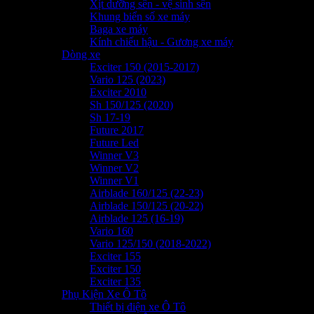
Xịt dưỡng sên - vệ sinh sên
Khung biển số xe máy
Baga xe máy
Kính chiếu hậu - Gương xe máy
Dòng xe
Exciter 150 (2015-2017)
Vario 125 (2023)
Exciter 2010
Sh 150/125 (2020)
Sh 17-19
Future 2017
Future Led
Winner V3
Winner V2
Winner V1
Airblade 160/125 (22-23)
Airblade 150/125 (20-22)
Airblade 125 (16-19)
Vario 160
Vario 125/150 (2018-2022)
Exciter 155
Exciter 150
Exciter 135
Phụ Kiện Xe Ô Tô
Thiết bị điện xe Ô Tô