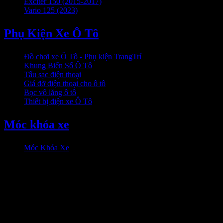
Exciter 150 (2015-2017)
Vario 125 (2023)
Phụ Kiện Xe Ô Tô
Đồ chơi xe Ô Tô - Phụ kiện TrangTrí
Khung Biển Số Ô Tô
Tẩu sạc điện thoại
Giá đỡ điện thoại cho ô tô
Bọc vô lăng ô tô
Thiết bị điện xe Ô Tô
Móc khóa xe
Móc Khóa Xe
HỖ trợ khách hàng
0906333292 Zalo
Hỗ trợ online: