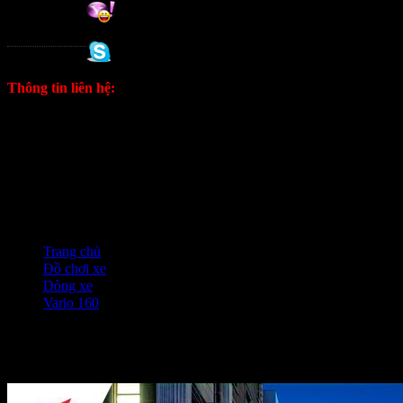
Tuan
0988 333 802
Thông tin liên hệ:
ĐT: 0906333292 Zalo
E: kinhdoanh1628@gmail.com
Fanpage
Trang chủ
❭❭
Đồ chơi xe
❭❭
Dòng xe
❭❭
Vario 160
❭❭
Vario 160