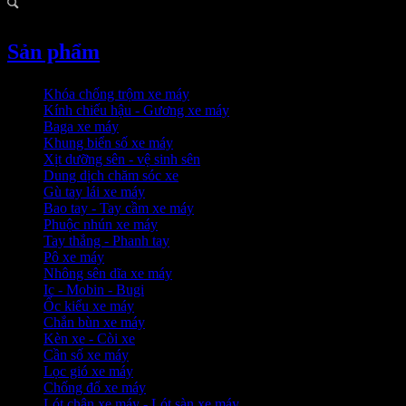
Sản phẩm
Khóa chống trộm xe máy
Kính chiếu hậu - Gương xe máy
Baga xe máy
Khung biển số xe máy
Xịt dưỡng sên - vệ sinh sên
Dung dịch chăm sóc xe
Gù tay lái xe máy
Bao tay - Tay cầm xe máy
Phuộc nhún xe máy
Tay thắng - Phanh tay
Pô xe máy
Nhông sên dĩa xe máy
Ic - Mobin - Bugi
Ốc kiểu xe máy
Chắn bùn xe máy
Kèn xe - Còi xe
Cần số xe máy
Lọc gió xe máy
Chống đổ xe máy
Lót chân xe máy - Lót sàn xe máy