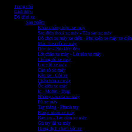
Trang chủ
Giới thiệu
Đồ chơi xe
Sản phẩm
Khóa chống trộm xe máy
Sạc điện thoại xe máy - Tẩu sạc xe máy
Đồ chơi xe máy xe điện - Phụ kiện xe máy xe điện
Móc Treo đồ xe máy
Đèn xe - Phụ kiện đèn
Lót chân xe máy - Lót sàn xe máy
Chống đổ xe máy
Lọc gió xe máy
Cần số xe máy
Kèn xe - Còi xe
Chắn bùn xe máy
Ốc kiểu xe máy
Ic - Mobin - Bugi
Nhông sên dĩa xe máy
Pô xe máy
Tay thắng - Phanh tay
Phuộc nhún xe máy
Bao tay - Tay cầm xe máy
Gù tay lái xe máy
Dung dịch chăm sóc xe