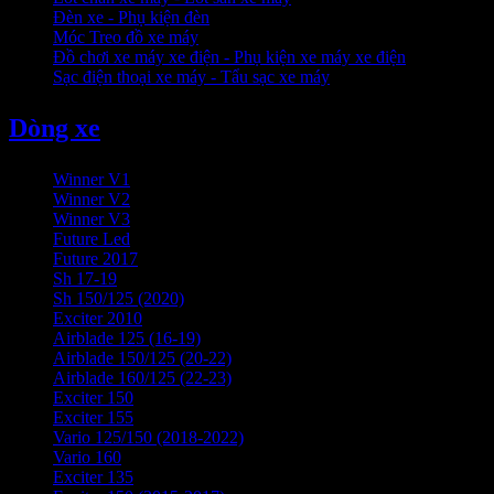
Đèn xe - Phụ kiện đèn
Móc Treo đồ xe máy
Đồ chơi xe máy xe điện - Phụ kiện xe máy xe điện
Sạc điện thoại xe máy - Tẩu sạc xe máy
Dòng xe
Winner V1
Winner V2
Winner V3
Future Led
Future 2017
Sh 17-19
Sh 150/125 (2020)
Exciter 2010
Airblade 125 (16-19)
Airblade 150/125 (20-22)
Airblade 160/125 (22-23)
Exciter 150
Exciter 155
Vario 125/150 (2018-2022)
Vario 160
Exciter 135