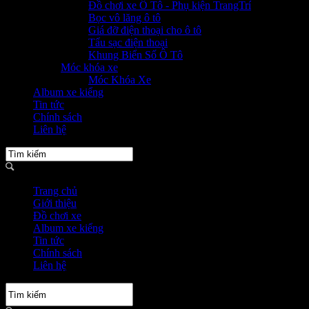
Đồ chơi xe Ô Tô - Phụ kiện TrangTrí
Bọc vô lăng ô tô
Giá đỡ điện thoại cho ô tô
Tẩu sạc điện thoại
Khung Biển Số Ô Tô
Móc khóa xe
Móc Khóa Xe
Album xe kiểng
Tin tức
Chính sách
Liên hệ
Trang chủ
Giới thiệu
Đồ chơi xe
Album xe kiểng
Tin tức
Chính sách
Liên hệ