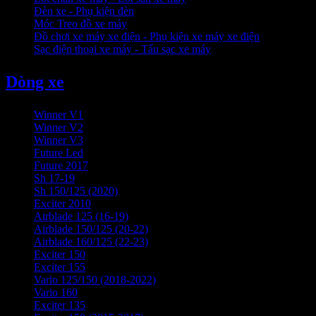
Đèn xe - Phụ kiện đèn
Móc Treo đồ xe máy
Đồ chơi xe máy xe điện - Phụ kiện xe máy xe điện
Sạc điện thoại xe máy - Tẩu sạc xe máy
Dòng xe
Winner V1
Winner V2
Winner V3
Future Led
Future 2017
Sh 17-19
Sh 150/125 (2020)
Exciter 2010
Airblade 125 (16-19)
Airblade 150/125 (20-22)
Airblade 160/125 (22-23)
Exciter 150
Exciter 155
Vario 125/150 (2018-2022)
Vario 160
Exciter 135