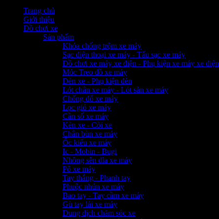
Trang chủ
Giới thiệu
Đồ chơi xe
Sản phẩm
Khóa chống trộm xe máy
Sạc điện thoại xe máy - Tẩu sạc xe máy
Đồ chơi xe máy xe điện - Phụ kiện xe máy xe điện
Móc Treo đồ xe máy
Đèn xe - Phụ kiện đèn
Lót chân xe máy - Lót sàn xe máy
Chống đổ xe máy
Lọc gió xe máy
Cần số xe máy
Kèn xe - Còi xe
Chắn bùn xe máy
Ốc kiểu xe máy
Ic - Mobin - Bugi
Nhông sên dĩa xe máy
Pô xe máy
Tay thắng - Phanh tay
Phuộc nhún xe máy
Bao tay - Tay cầm xe máy
Gù tay lái xe máy
Dung dịch chăm sóc xe