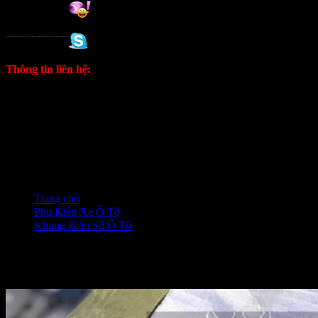
Tuan
0988 333 802
Thông tin liên hệ:
ĐT: 0906333292 Zalo
E: kinhdoanh1628@gmail.com
Fanpage
Trang chủ
❭❭
Phụ Kiện Xe Ô Tô
❭❭
Khung Biển Số Ô Tô
❭❭
Khung biển sô Ô Tô màu Vàng