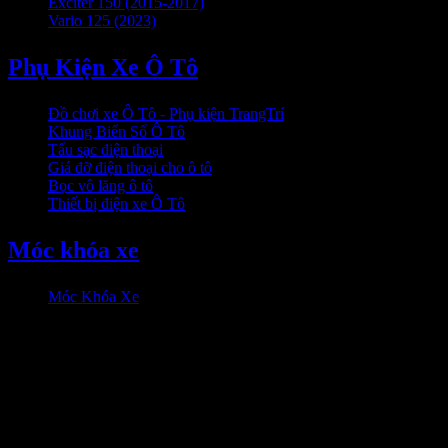
Exciter 150 (2015-2017)
Vario 125 (2023)
Phụ Kiện Xe Ô Tô
Đồ chơi xe Ô Tô - Phụ kiện TrangTrí
Khung Biển Số Ô Tô
Tẩu sạc điện thoại
Giá đỡ điện thoại cho ô tô
Bọc vô lăng ô tô
Thiết bị điện xe Ô Tô
Móc khóa xe
Móc Khóa Xe
HỖ trợ khách hàng
0906333292 Zalo
Hỗ trợ online: