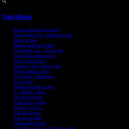
Sản phẩm
Khóa chống trộm xe máy
Kính chiếu hậu - Gương xe máy
Baga xe máy
Khung biển số xe máy
Xịt dưỡng sên - vệ sinh sên
Dung dịch chăm sóc xe
Gù tay lái xe máy
Bao tay - Tay cầm xe máy
Phuộc nhún xe máy
Tay thắng - Phanh tay
Pô xe máy
Nhông sên dĩa xe máy
Ic - Mobin - Bugi
Ốc kiểu xe máy
Chắn bùn xe máy
Kèn xe - Còi xe
Cần số xe máy
Lọc gió xe máy
Chống đổ xe máy
Lót chân xe máy - Lót sàn xe máy