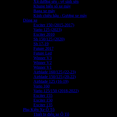
Xịt dưỡng sên - vệ sinh sên
Khung biển số xe máy
Baga xe máy
Kính chiếu hậu - Gương xe máy
Dòng xe
Exciter 150 (2015-2017)
Vario 125 (2023)
Exciter 2010
Sh 150/125 (2020)
Sh 17-19
Future 2017
Future Led
Winner V3
Winner V2
Winner V1
Airblade 160/125 (22-23)
Airblade 150/125 (20-22)
Airblade 125 (16-19)
Vario 160
Vario 125/150 (2018-2022)
Exciter 155
Exciter 150
Exciter 135
Phụ Kiện Xe Ô Tô
Thiết bị điện xe Ô Tô