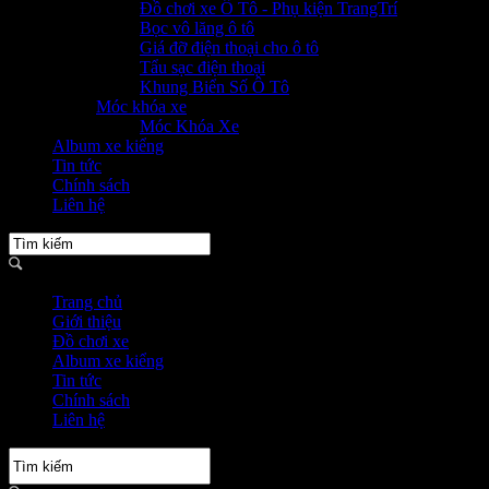
Đồ chơi xe Ô Tô - Phụ kiện TrangTrí
Bọc vô lăng ô tô
Giá đỡ điện thoại cho ô tô
Tẩu sạc điện thoại
Khung Biển Số Ô Tô
Móc khóa xe
Móc Khóa Xe
Album xe kiểng
Tin tức
Chính sách
Liên hệ
Trang chủ
Giới thiệu
Đồ chơi xe
Album xe kiểng
Tin tức
Chính sách
Liên hệ