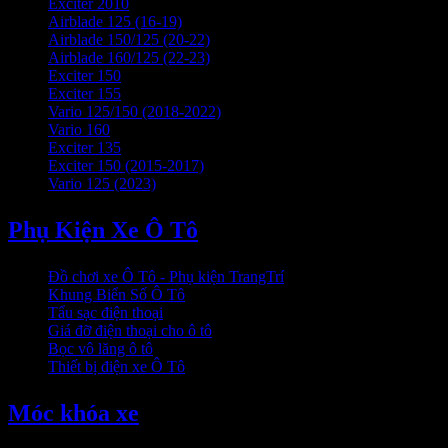
Exciter 2010
Airblade 125 (16-19)
Airblade 150/125 (20-22)
Airblade 160/125 (22-23)
Exciter 150
Exciter 155
Vario 125/150 (2018-2022)
Vario 160
Exciter 135
Exciter 150 (2015-2017)
Vario 125 (2023)
Phụ Kiện Xe Ô Tô
Đồ chơi xe Ô Tô - Phụ kiện TrangTrí
Khung Biển Số Ô Tô
Tẩu sạc điện thoại
Giá đỡ điện thoại cho ô tô
Bọc vô lăng ô tô
Thiết bị điện xe Ô Tô
Móc khóa xe