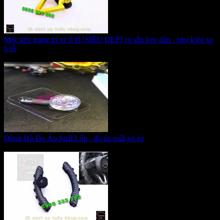
Móc kéo trang trí xe ô tô [SIÊU ĐEP] có sẵn keo dán - phụ kiện xe
ô tô
Giá:
155.000 VNĐ
Đồng Hồ Đo Áp Suất Lốp - đo áp suất vỏ xe
Giá:
125.000 VNĐ