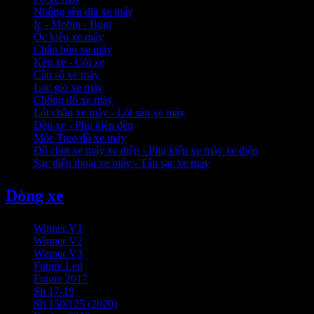
Nhông sên dĩa xe máy
Ic - Mobin - Bugi
Ốc kiểu xe máy
Chắn bùn xe máy
Kèn xe - Còi xe
Cần số xe máy
Lọc gió xe máy
Chống đổ xe máy
Lót chân xe máy - Lót sàn xe máy
Đèn xe - Phụ kiện đèn
Móc Treo đồ xe máy
Đồ chơi xe máy xe điện - Phụ kiện xe máy xe điện
Sạc điện thoại xe máy - Tẩu sạc xe máy
Dòng xe
Winner V1
Winner V2
Winner V3
Future Led
Future 2017
Sh 17-19
Sh 150/125 (2020)