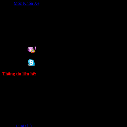
Móc Khóa Xe
HỖ trợ khách hàng
0906333292 Zalo
Hỗ trợ online:
Tuan
0988 333 802
Thông tin liên hệ:
ĐT: 0906333292 Zalo
E: kinhdoanh1628@gmail.com
Fanpage
Trang chủ
❭❭