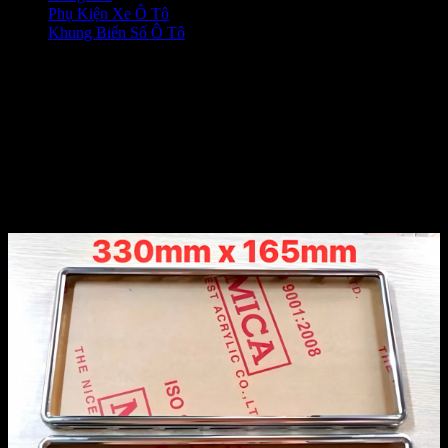
Phụ Kiện Xe Ô Tô
❭❭
Khung Biển Số Ô Tô
❭❭
khung biển số ô tô INOX Biển
Mới LOẠI ĐẶC BIỆT [HÀNG
ĐẸP] PHỤ KIỆN ĐỒ CHƠI
XE Ô TÔ