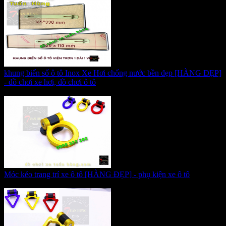
khung biển số ô tô Inox Xe Hơi chống nước bền đẹp [HÀNG ĐẸP]
- đồ chơi xe hơi, đồ chơi ô tô
Giá:
330.000 VNĐ
Móc kéo trang trí xe ô tô [HÀNG ĐẸP] - phụ kiện xe ô tô
Giá:
155.000 VNĐ