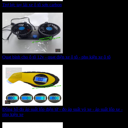
Trợ lực tay lái xe ô tô sơn carbon
Giá:
700.000 VNĐ
Quạt bình cho ô tô 12v - quạt điện xe ô tô - phụ kiện xe ô tô
Giá:
255.000 VNĐ
Đồng hồ đo áp suất lốp điện tử - đo áp suất vỏ xe - áp suất lốp xe -
phụ kiện xe
Giá:
215.000 VNĐ