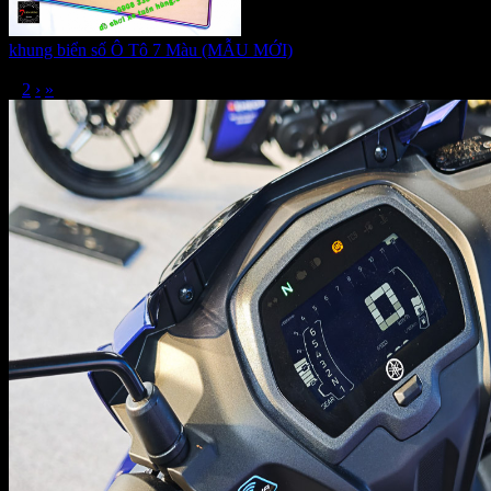
khung biển số Ô Tô 7 Màu (MẪU MỚI)
Giá:
410.000 VNĐ
1
2
›
»