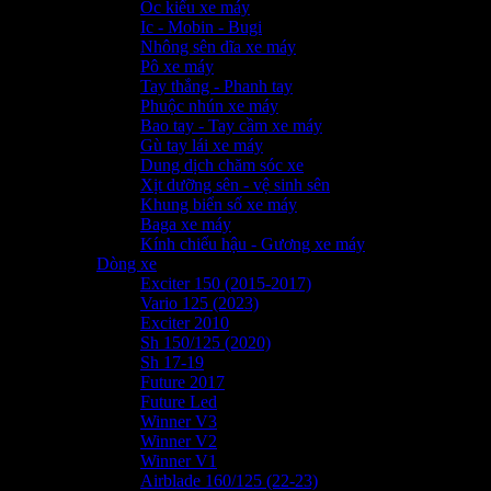
Ốc kiểu xe máy
Ic - Mobin - Bugi
Nhông sên dĩa xe máy
Pô xe máy
Tay thắng - Phanh tay
Phuộc nhún xe máy
Bao tay - Tay cầm xe máy
Gù tay lái xe máy
Dung dịch chăm sóc xe
Xịt dưỡng sên - vệ sinh sên
Khung biển số xe máy
Baga xe máy
Kính chiếu hậu - Gương xe máy
Dòng xe
Exciter 150 (2015-2017)
Vario 125 (2023)
Exciter 2010
Sh 150/125 (2020)
Sh 17-19
Future 2017
Future Led
Winner V3
Winner V2
Winner V1
Airblade 160/125 (22-23)