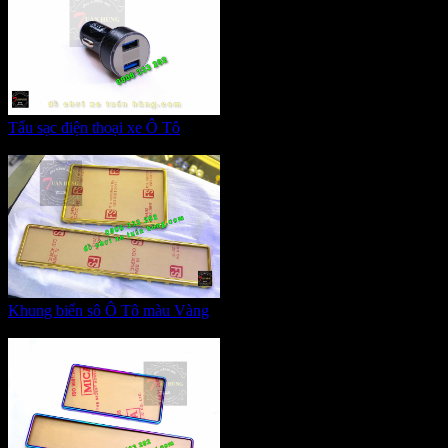
Tẩu sạc điện thoại xe Ô Tô
Giá:
185.000 VNĐ
Khung biển sô Ô Tô màu Vàng
Giá:
420.000 VNĐ