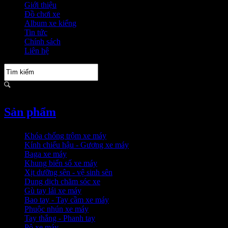
Giới thiệu
Đồ chơi xe
Album xe kiểng
Tin tức
Chính sách
Liên hệ
Sản phẩm
Khóa chống trộm xe máy
Kính chiếu hậu - Gương xe máy
Baga xe máy
Khung biển số xe máy
Xịt dưỡng sên - vệ sinh sên
Dung dịch chăm sóc xe
Gù tay lái xe máy
Bao tay - Tay cầm xe máy
Phuộc nhún xe máy
Tay thắng - Phanh tay
Pô xe máy