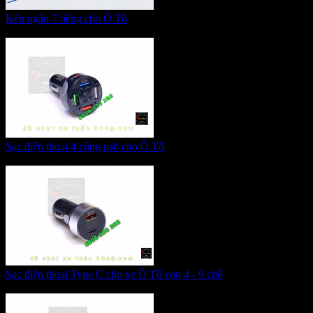
Kèn ngân 7 tiếng cho Ô Tô
Giá:
265.000 VNĐ
Sạc điện thoại 4 cổng usb cho Ô Tô
Giá:
285.000 VNĐ
Sạc điện thoại Type C cho xe Ô Tô con 4 - 9 chỗ
Giá:
320.000 VNĐ