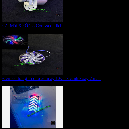
Cắt Mát Xe Ô Tô Con và du lịch
Giá:
200.000 VNĐ
Đèn led trang trí ô tô xe máy 12v - 8 cánh xoay 7 màu
Giá:
95.000 VNĐ