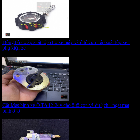
Đồng hồ đo áp suất lốp cho xe máy và ô tô con - áp suất lốp xe -
phụ kiện xe
Giá:
215.000 VNĐ
Cắt Mas bình xe Ô Tô 12-24v cho ô tô con và du lịch - ngắt mát
bình ô tô
Giá:
265.000 VNĐ