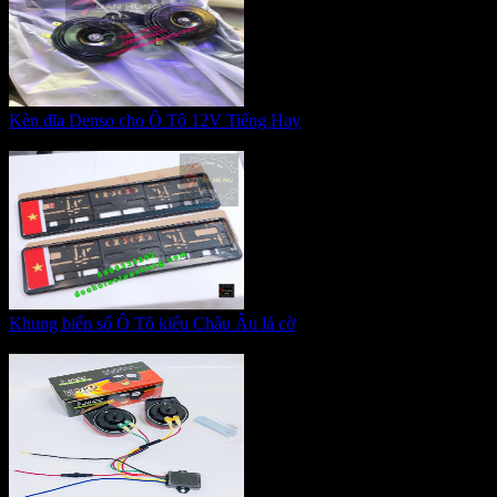
Kèn dĩa Denso cho Ô Tô 12V Tiếng Hay
Giá:
400.000 VNĐ
Khung biển số Ô Tô kiểu Châu Âu lá cờ
Giá:
350.000 VNĐ