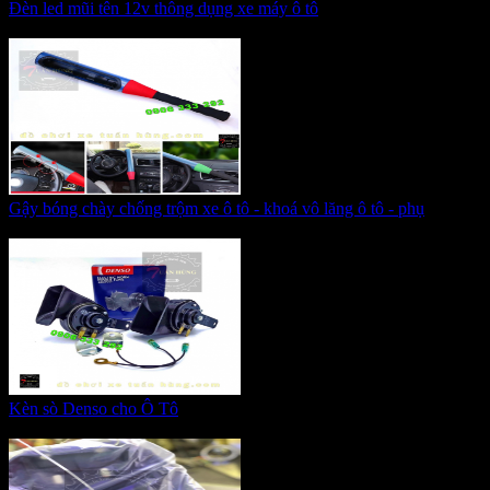
Đèn led mũi tên 12v thông dụng xe máy ô tô
Giá:
95.000 VNĐ
Gậy bóng chày chống trộm xe ô tô - khoá vô lăng ô tô - phụ
Giá:
350.000 VNĐ
Kèn sò Denso cho Ô Tô
Giá:
550.000 VNĐ