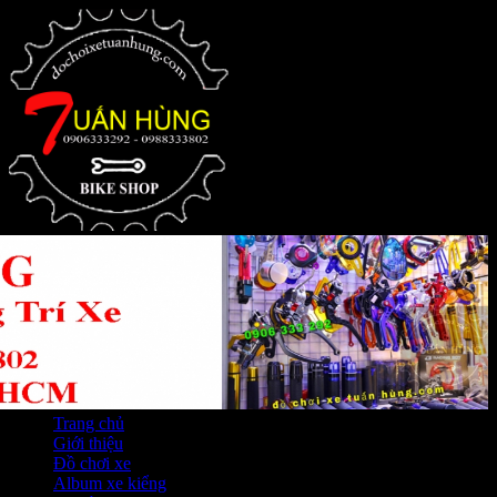
Trang chủ
Giới thiệu
Đồ chơi xe
Album xe kiểng