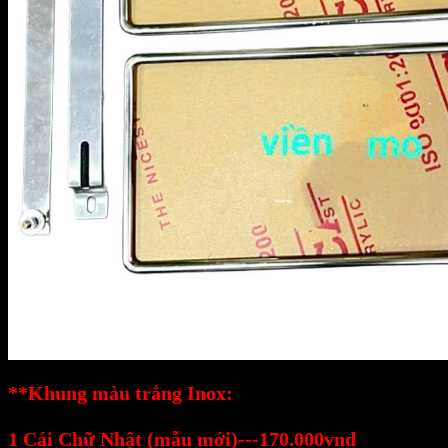
**Khung màu trắng Inox:
1 Cái Chữ Nhật (mẫu mới)---170.000vnd