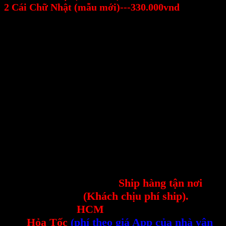
2 Cái Chữ Nhật (mẫu mới)---330.000vnd
#khungbiensooto
#khungbiensoinoxxeoto
#khungbienoto
#biénoxeoto
#khungbiensomoioto
#khungbiensodaioto
#khungbiensoinoxxehoi
#khungbiensoxehoi
#phukienbiensooto
#khungbiensoxehoiinox
#khungbienso
#khungbiensomoioto
#khungbiensodaiinox
#khungbiensovuongmoi
#khungbiensoxehoi
-----------------------------------
--Sản phẩm có thể hỗ trợ
Ship hàng tận nơi
tất
cả các tỉnh thành
(Khách chịu phí ship).
--Nếu khách tại
HCM
có thể ship theo hình
thức
Hỏa Tốc
(phí theo giá App của nhà vận