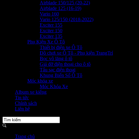
Airblade 150/125 (20-22)
Airblade 125 (16-19)
Vario 160
Vario 125/150 (2018-2022)
Exciter 155
Exciter 150
Exciter 135
Phụ Kiện Xe Ô Tô
Thiết bị điện xe Ô Tô
Đồ chơi xe Ô Tô - Phụ kiện TrangTrí
Bọc vô lăng ô tô
Giá đỡ điện thoại cho ô tô
Tẩu sạc điện thoại
Khung Biển Số Ô Tô
Móc khóa xe
Móc Khóa Xe
Album xe kiểng
Tin tức
Chính sách
Liên hệ
Trang chủ