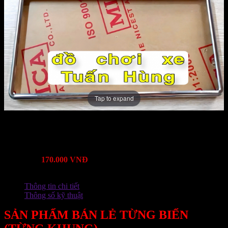
Tap to expand
Mã Sản Phẩm:
Bảo hành:
Lượt xem:
1372
Mô tả:
Giá:
170.000 VNĐ
Thông tin chi tiết
Thông số kỹ thuật
SẢN PHẨM BÁN LẺ TỪNG BIỂN