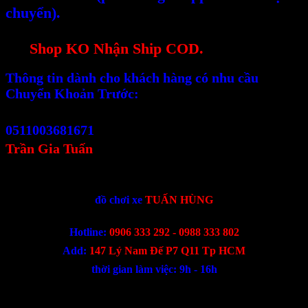
chuyển).
--Đối với 1 số Sản Phẩm Cồng Kềnh kích thước
lớn
Shop KO Nhận Ship COD.
Thông tin dành cho khách hàng có nhu cầu
Chuyển Khoản Trước:
Vietcombank (Sài Thành)
0511003681671
Trần Gia Tuấn
-------------------------------
đồ chơi xe
TUẤN HÙNG
Hotline:
0906 333 292 - 0988 333 802
Add:
147 Lý Nam Đế P7 Q11 Tp HCM
thời gian làm việc: 9h - 16h
Sản phẩm cùng loại