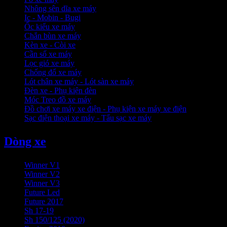
Nhông sên dĩa xe máy
Ic - Mobin - Bugi
Ốc kiểu xe máy
Chắn bùn xe máy
Kèn xe - Còi xe
Cần số xe máy
Lọc gió xe máy
Chống đổ xe máy
Lót chân xe máy - Lót sàn xe máy
Đèn xe - Phụ kiện đèn
Móc Treo đồ xe máy
Đồ chơi xe máy xe điện - Phụ kiện xe máy xe điện
Sạc điện thoại xe máy - Tẩu sạc xe máy
Dòng xe
Winner V1
Winner V2
Winner V3
Future Led
Future 2017
Sh 17-19
Sh 150/125 (2020)