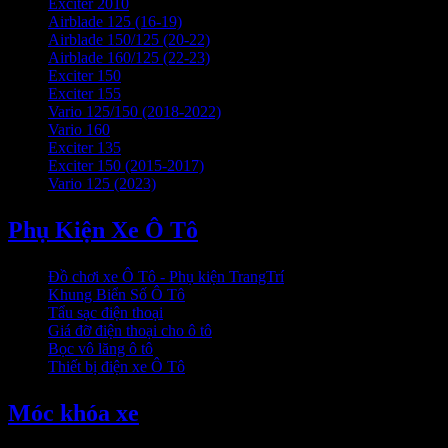
Exciter 2010
Airblade 125 (16-19)
Airblade 150/125 (20-22)
Airblade 160/125 (22-23)
Exciter 150
Exciter 155
Vario 125/150 (2018-2022)
Vario 160
Exciter 135
Exciter 150 (2015-2017)
Vario 125 (2023)
Phụ Kiện Xe Ô Tô
Đồ chơi xe Ô Tô - Phụ kiện TrangTrí
Khung Biển Số Ô Tô
Tẩu sạc điện thoại
Giá đỡ điện thoại cho ô tô
Bọc vô lăng ô tô
Thiết bị điện xe Ô Tô
Móc khóa xe