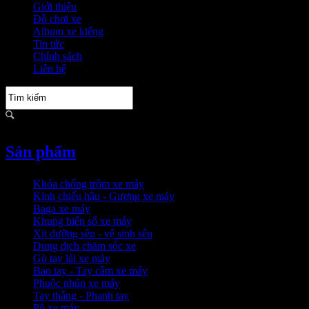
Giới thiệu
Đồ chơi xe
Album xe kiểng
Tin tức
Chính sách
Liên hệ
Sản phẩm
Khóa chống trộm xe máy
Kính chiếu hậu - Gương xe máy
Baga xe máy
Khung biển số xe máy
Xịt dưỡng sên - vệ sinh sên
Dung dịch chăm sóc xe
Gù tay lái xe máy
Bao tay - Tay cầm xe máy
Phuộc nhún xe máy
Tay thắng - Phanh tay
Pô xe máy