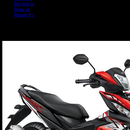
Đồ chơi xe
❭❭
Dòng xe
❭❭
Winner V1
❭❭
Winner V1