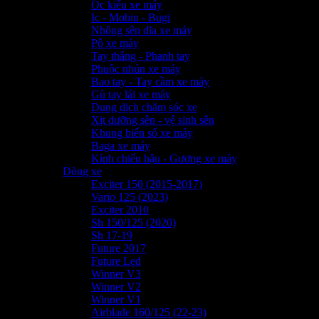
Ốc kiểu xe máy
Ic - Mobin - Bugi
Nhông sên dĩa xe máy
Pô xe máy
Tay thắng - Phanh tay
Phuộc nhún xe máy
Bao tay - Tay cầm xe máy
Gù tay lái xe máy
Dung dịch chăm sóc xe
Xịt dưỡng sên - vệ sinh sên
Khung biển số xe máy
Baga xe máy
Kính chiếu hậu - Gương xe máy
Dòng xe
Exciter 150 (2015-2017)
Vario 125 (2023)
Exciter 2010
Sh 150/125 (2020)
Sh 17-19
Future 2017
Future Led
Winner V3
Winner V2
Winner V1
Airblade 160/125 (22-23)