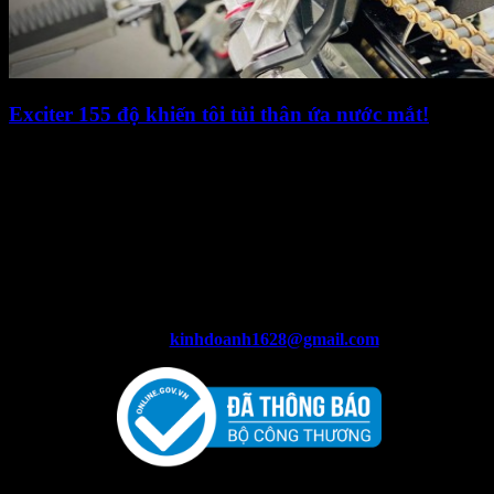
Exciter 155 độ khiến tôi tủi thân ứa nước mắt!
Tuấn Hùng
Đồ Chơi Xe
Add : 147 Lý Nam Đế, Phường 7, Quận 11, Hồ Chí
Minh
Hotline: 0906 333 292 - 0988 333 802
Email:
kinhdoanh1628@gmail.com