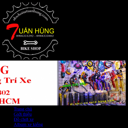
Trang chủ
Giới thiệu
Đồ chơi xe
Album xe kiểng