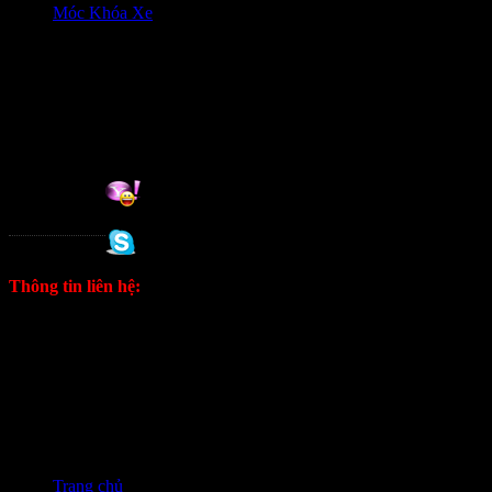
Móc Khóa Xe
HỖ trợ khách hàng
0906333292 Zalo
Hỗ trợ online:
Tuan
0988 333 802
Thông tin liên hệ:
ĐT: 0906333292 Zalo
E: kinhdoanh1628@gmail.com
Fanpage
Trang chủ
❭❭