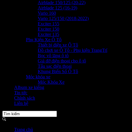
Airblade 150/125 (20-22)
Airblade 125 (16-19)
Vario 160
Vario 125/150 (2018-2022)
Exciter 155
Exciter 150
Exciter 135
Phụ Kiện Xe Ô Tô
Thiết bị điện xe Ô Tô
Đồ chơi xe Ô Tô - Phụ kiện TrangTrí
Bọc vô lăng ô tô
Giá đỡ điện thoại cho ô tô
Tẩu sạc điện thoại
Khung Biển Số Ô Tô
Móc khóa xe
Móc Khóa Xe
Album xe kiểng
Tin tức
Chính sách
Liên hệ
Trang chủ