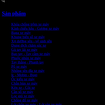
Sản phẩm
Khóa chống trộm xe máy
Kính chiếu hậu - Gương xe máy
Baga xe máy
Khung biển số xe máy
Xịt dưỡng sên - vệ sinh sên
Dung dịch chăm sóc xe
Gù tay lái xe máy
Bao tay - Tay cầm xe máy
Phuộc nhún xe máy
Tay thắng - Phanh tay
Pô xe máy
Nhông sên dĩa xe máy
Ic - Mobin - Bugi
Ốc kiểu xe máy
Chắn bùn xe máy
Kèn xe - Còi xe
Cần số xe máy
Lọc gió xe máy
Chống đổ xe máy
Lót chân xe máy - Lót sàn xe máy