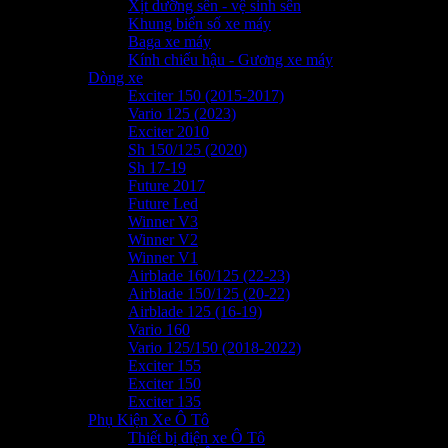
Xịt dưỡng sên - vệ sinh sên
Khung biển số xe máy
Baga xe máy
Kính chiếu hậu - Gương xe máy
Dòng xe
Exciter 150 (2015-2017)
Vario 125 (2023)
Exciter 2010
Sh 150/125 (2020)
Sh 17-19
Future 2017
Future Led
Winner V3
Winner V2
Winner V1
Airblade 160/125 (22-23)
Airblade 150/125 (20-22)
Airblade 125 (16-19)
Vario 160
Vario 125/150 (2018-2022)
Exciter 155
Exciter 150
Exciter 135
Phụ Kiện Xe Ô Tô
Thiết bị điện xe Ô Tô