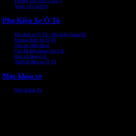
Exciter 150 (2015-2017)
Vario 125 (2023)
Phụ Kiện Xe Ô Tô
Đồ chơi xe Ô Tô - Phụ kiện TrangTrí
Khung Biển Số Ô Tô
Tẩu sạc điện thoại
Giá đỡ điện thoại cho ô tô
Bọc vô lăng ô tô
Thiết bị điện xe Ô Tô
Móc khóa xe
Móc Khóa Xe
HỖ trợ khách hàng
0906333292 Zalo
Hỗ trợ online: