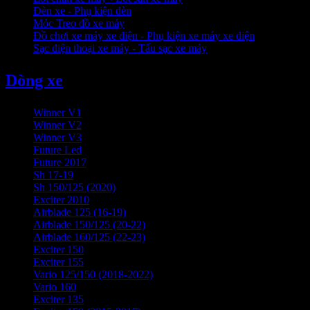
Đèn xe - Phụ kiện đèn
Móc Treo đồ xe máy
Đồ chơi xe máy xe điện - Phụ kiện xe máy xe điện
Sạc điện thoại xe máy - Tẩu sạc xe máy
Dòng xe
Winner V1
Winner V2
Winner V3
Future Led
Future 2017
Sh 17-19
Sh 150/125 (2020)
Exciter 2010
Airblade 125 (16-19)
Airblade 150/125 (20-22)
Airblade 160/125 (22-23)
Exciter 150
Exciter 155
Vario 125/150 (2018-2022)
Vario 160
Exciter 135