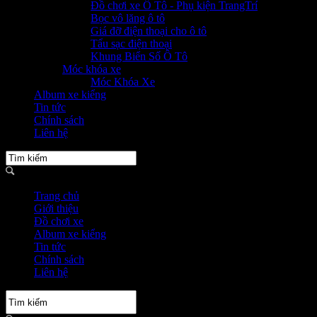
Đồ chơi xe Ô Tô - Phụ kiện TrangTrí
Bọc vô lăng ô tô
Giá đỡ điện thoại cho ô tô
Tẩu sạc điện thoại
Khung Biển Số Ô Tô
Móc khóa xe
Móc Khóa Xe
Album xe kiểng
Tin tức
Chính sách
Liên hệ
Trang chủ
Giới thiệu
Đồ chơi xe
Album xe kiểng
Tin tức
Chính sách
Liên hệ