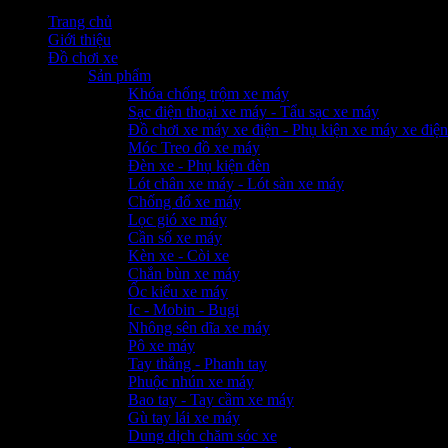
Trang chủ
Giới thiệu
Đồ chơi xe
Sản phẩm
Khóa chống trộm xe máy
Sạc điện thoại xe máy - Tẩu sạc xe máy
Đồ chơi xe máy xe điện - Phụ kiện xe máy xe điện
Móc Treo đồ xe máy
Đèn xe - Phụ kiện đèn
Lót chân xe máy - Lót sàn xe máy
Chống đổ xe máy
Lọc gió xe máy
Cần số xe máy
Kèn xe - Còi xe
Chắn bùn xe máy
Ốc kiểu xe máy
Ic - Mobin - Bugi
Nhông sên dĩa xe máy
Pô xe máy
Tay thắng - Phanh tay
Phuộc nhún xe máy
Bao tay - Tay cầm xe máy
Gù tay lái xe máy
Dung dịch chăm sóc xe