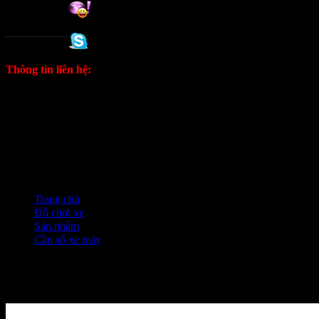
Tuan
0988 333 802
Thông tin liên hệ:
ĐT: 0906333292 Zalo
E: kinhdoanh1628@gmail.com
Fanpage
Trang chủ
❭❭
Đồ chơi xe
❭❭
Sản phẩm
❭❭
Cần số xe máy
❭❭
Cần số xe máy