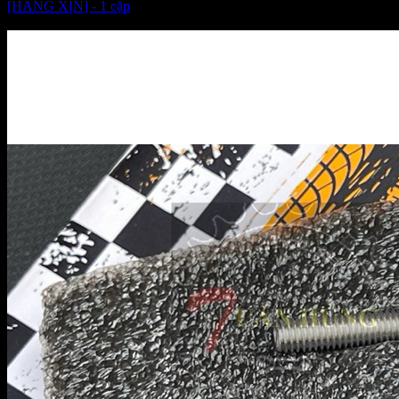
[HÀNG XỊN] - 1 cặp
Giá:
920.000 VNĐ