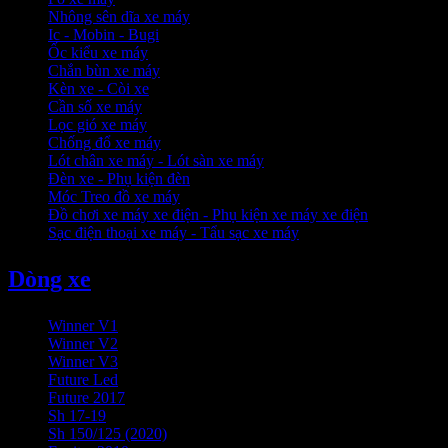
Nhông sên dĩa xe máy
Ic - Mobin - Bugi
Ốc kiểu xe máy
Chắn bùn xe máy
Kèn xe - Còi xe
Cần số xe máy
Lọc gió xe máy
Chống đổ xe máy
Lót chân xe máy - Lót sàn xe máy
Đèn xe - Phụ kiện đèn
Móc Treo đồ xe máy
Đồ chơi xe máy xe điện - Phụ kiện xe máy xe điện
Sạc điện thoại xe máy - Tẩu sạc xe máy
Dòng xe
Winner V1
Winner V2
Winner V3
Future Led
Future 2017
Sh 17-19
Sh 150/125 (2020)