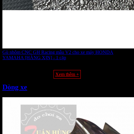
Gù nhôm CNC GH Racing mẫu V2 cho xe máy HONDA
YAMAHA [HÀNG XỊN] - 1 cặp
Giá:
320.000 VNĐ
Xem thêm +
Dòng xe