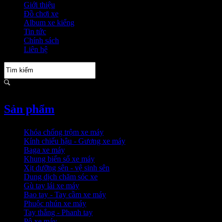
Giới thiệu
Đồ chơi xe
Album xe kiểng
Tin tức
Chính sách
Liên hệ
Sản phẩm
Khóa chống trộm xe máy
Kính chiếu hậu - Gương xe máy
Baga xe máy
Khung biển số xe máy
Xịt dưỡng sên - vệ sinh sên
Dung dịch chăm sóc xe
Gù tay lái xe máy
Bao tay - Tay cầm xe máy
Phuộc nhún xe máy
Tay thắng - Phanh tay
Pô xe máy