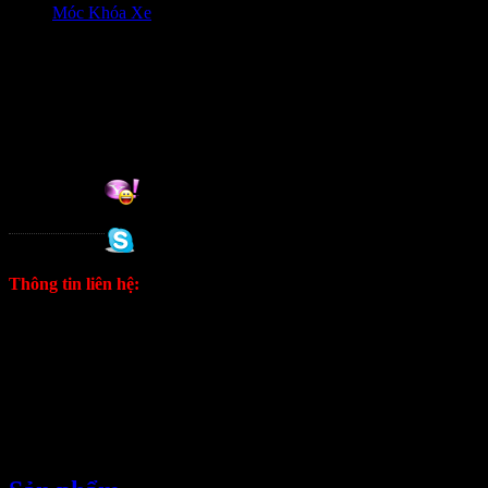
Móc Khóa Xe
HỖ trợ khách hàng
0906333292 Zalo
Hỗ trợ online:
Tuan
0988 333 802
Thông tin liên hệ:
ĐT: 0906333292 Zalo
E: kinhdoanh1628@gmail.com
Fanpage