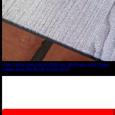
Kính (Gương) chiếu hậu E3 2026 xoay 360 độ gắn xe máy honda,
yamaha và xe điện 8li 10li [HÀNG ĐẸP]
Giá:
190.000 VNĐ