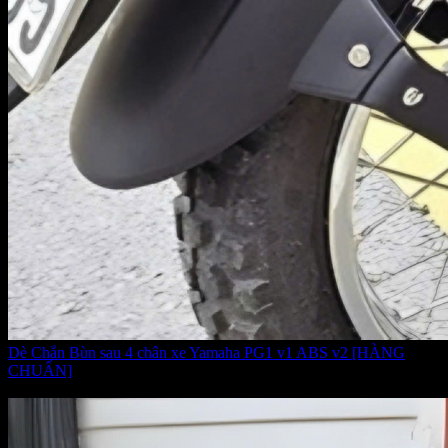
Dè Chắn Bùn sau 4 chân xe Yamaha PG1 v1 ABS v2 [HÀNG
CHUẨN]
Giá:
450.000 VNĐ