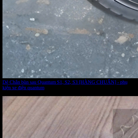
Dè Chắn bùn sau Quantum S1, S2, S3 [HÀNG CHUẨN] - phụ
kiện xe điện quantum
Giá:
450.000 VNĐ