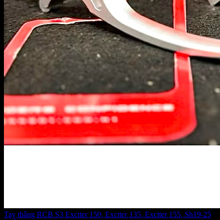
Tay thắng RCB S3 Exciter 150, Exciter 135, Exciter 155, Sh19-25