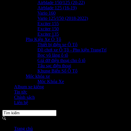
Airblade 150/125 (20-22)
Airblade 125 (16-19)
Vario 160
Vario 125/150 (2018-2022)
Exciter 155
Exciter 150
Exciter 135
Phụ Kiện Xe Ô Tô
Thiết bị điện xe Ô Tô
Đồ chơi xe Ô Tô - Phụ kiện TrangTrí
Bọc vô lăng ô tô
Giá đỡ điện thoại cho ô tô
Tẩu sạc điện thoại
Khung Biển Số Ô Tô
Móc khóa xe
Móc Khóa Xe
Album xe kiểng
Tin tức
Chính sách
Liên hệ
Trang chủ