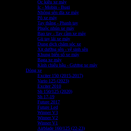
Ốc kiểu xe máy
Ic - Mobin - Bugi
Nhông sên dĩa xe máy
Pô xe máy
Tay thắng - Phanh tay
Phuộc nhún xe máy
Bao tay - Tay cầm xe máy
Gù tay lái xe máy
Dung dịch chăm sóc xe
Xịt dưỡng sên - vệ sinh sên
Khung biển số xe máy
Baga xe máy
Kính chiếu hậu - Gương xe máy
Dòng xe
Exciter 150 (2015-2017)
Vario 125 (2023)
Exciter 2010
Sh 150/125 (2020)
Sh 17-19
Future 2017
Future Led
Winner V3
Winner V2
Winner V1
Airblade 160/125 (22-23)