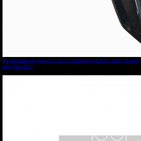
Ốp đầu chắn gió Vario125 (23-25) Màu Khói [HÀNG ĐẸP] ốp phụ
kiện Vario2023
Giá:
155.000 VNĐ