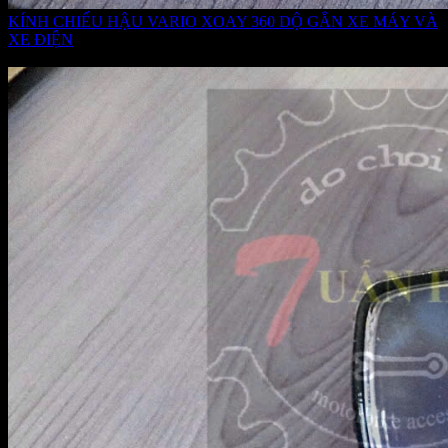
KÍNH CHIẾU HẬU VARIO XOAY 360 DỘ GẮN XE MÁY VÀ
XE ĐIỆN
Giá:
285.000 VNĐ