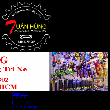
Trang chủ
Giới thiệu
Đồ chơi xe
Album xe kiểng