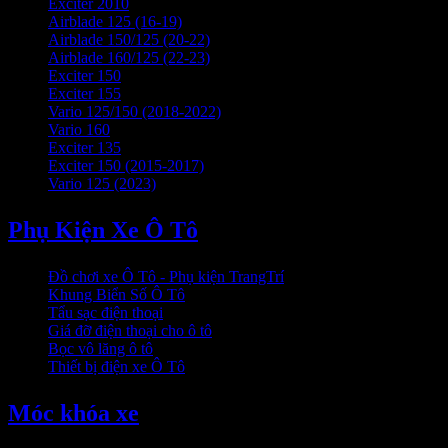
Exciter 2010
Airblade 125 (16-19)
Airblade 150/125 (20-22)
Airblade 160/125 (22-23)
Exciter 150
Exciter 155
Vario 125/150 (2018-2022)
Vario 160
Exciter 135
Exciter 150 (2015-2017)
Vario 125 (2023)
Phụ Kiện Xe Ô Tô
Đồ chơi xe Ô Tô - Phụ kiện TrangTrí
Khung Biển Số Ô Tô
Tẩu sạc điện thoại
Giá đỡ điện thoại cho ô tô
Bọc vô lăng ô tô
Thiết bị điện xe Ô Tô
Móc khóa xe