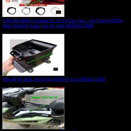
Viền Mão Đèn Quantum S1 S2 S3 Cao Cấp – Ốp Trang Trí Đầu
Đèn Tăng Độ Ngầu Cho Xe Máy [HÀNG TỐT]
Giá:
195.000 VNĐ
Hộp để đồ dành cho Exiter 150/155 vva [HÀNG TỐT]
Giá:
185.000 VNĐ