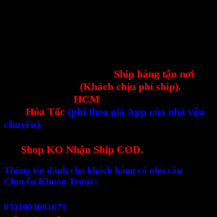
-----------------------------------
--Sản phẩm có thể hỗ trợ
Ship hàng tận nơi
tất
cả các tỉnh thành
(Khách chịu phí ship).
--Nếu khách tại
HCM
có thể ship theo hình
thức
Hỏa Tốc
(phí theo giá App của nhà vận
chuyển).
--Đối với 1 số Sản Phẩm Cồng Kềnh kích thước
lớn
Shop KO Nhận Ship COD.
Thông tin dành cho khách hàng có nhu cầu
Chuyển Khoản Trước:
Vietcombank (Sài Thành)
0511003681671