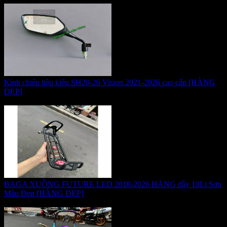
Kính chiếu hậu kiểu SH20-26 Vision 2021-2026 cao cấp [HÀNG
ĐẸP]
Giá:
170.000 VNĐ
BAGA XUỒNG FUTURE LED 2018-2026 HÀNG dầy 10Li Sơn
Màu Đen [HÀNG ĐẸP]
Giá:
465.000 VNĐ