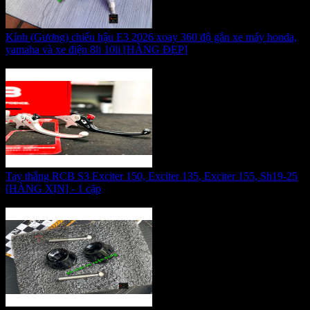
Kính (Gương) chiếu hậu E3 2026 xoay 360 độ gắn xe máy honda,
yamaha và xe điện 8li 10li [HÀNG ĐẸP]
Giá:
190.000 VNĐ
Tay thắng RCB S3 Exciter 150, Exciter 135, Exciter 155, Sh19-25
[HÀNG XỊN] - 1 cặp
Giá:
920.000 VNĐ