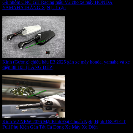
Gù nhôm CNC GH Racing mẫu V2 cho xe máy HONDA
YAMAHA [HÀNG XỊN] - 1 cặp
Giá:
320.000 VNĐ
Kính (Gương) chiếu hậu E3 2025 gắn xe máy honda, yamaha và xe
điện 8li 10li [HÀNG ĐẸP]
Giá:
160.000 VNĐ
Kính V2 NEW 2026 Mặt Kính Đạt Chuẩn Nghị Định 168 ATGT
Full Phụ Kiện Gắn Tất Cả Dòng Xe Máy Xe Điện
Giá:
170.000 VNĐ