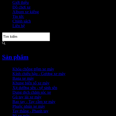
Giới thiệu
Đồ chơi xe
Album xe kiểng
Tin tức
Chính sách
Liên hệ
Sản phẩm
Khóa chống trộm xe máy
Kính chiếu hậu - Gương xe máy
Baga xe máy
Khung biển số xe máy
Xịt dưỡng sên - vệ sinh sên
Dung dịch chăm sóc xe
Gù tay lái xe máy
Bao tay - Tay cầm xe máy
Phuộc nhún xe máy
Tay thắng - Phanh tay
Pô xe máy