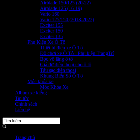
Airblade 150/125 (20-22)
Airblade 125 (16-19)
Vario 160
Vario 125/150 (2018-2022)
Exciter 155
Exciter 150
Exciter 135
Phụ Kiện Xe Ô Tô
Thiết bị điện xe Ô Tô
Đồ chơi xe Ô Tô - Phụ kiện TrangTrí
Bọc vô lăng ô tô
Giá đỡ điện thoại cho ô tô
Tẩu sạc điện thoại
Khung Biển Số Ô Tô
Móc khóa xe
Móc Khóa Xe
Album xe kiểng
Tin tức
Chính sách
Liên hệ
Trang chủ