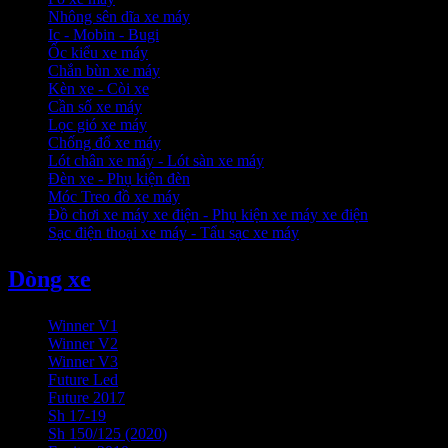
Nhông sên dĩa xe máy
Ic - Mobin - Bugi
Ốc kiểu xe máy
Chắn bùn xe máy
Kèn xe - Còi xe
Cần số xe máy
Lọc gió xe máy
Chống đổ xe máy
Lót chân xe máy - Lót sàn xe máy
Đèn xe - Phụ kiện đèn
Móc Treo đồ xe máy
Đồ chơi xe máy xe điện - Phụ kiện xe máy xe điện
Sạc điện thoại xe máy - Tẩu sạc xe máy
Dòng xe
Winner V1
Winner V2
Winner V3
Future Led
Future 2017
Sh 17-19
Sh 150/125 (2020)