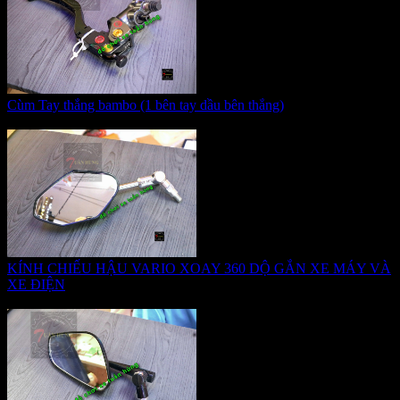
Cùm Tay thắng bambo (1 bên tay dầu bên thắng)
Giá:
1.350.000 VNĐ
KÍNH CHIẾU HẬU VARIO XOAY 360 DỘ GẮN XE MÁY VÀ
XE ĐIỆN
Giá:
285.000 VNĐ