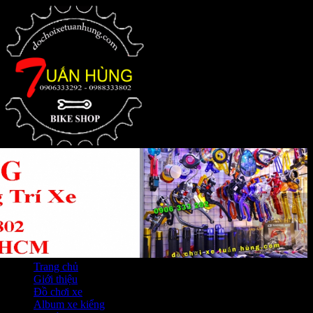
Trang chủ
Giới thiệu
Đồ chơi xe
Album xe kiểng