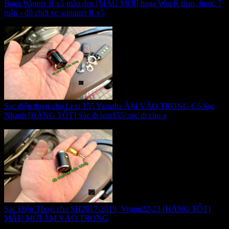
Baga Winner R v5 màu đen [MẪU MỚI] baga Win R titan, Inox, 7
màu - đồ chơi xe winnner R v5
Giá:
260.000 VNĐ
Sạc điện thoại cho Lexi 155 Yamaha ÂM VÀO TRONG Có Sạc
Nhanh [HÀNG TỐT] Sạc đt lexi155/ sạc dt cho x
Giá:
230.000 VNĐ
Sạc Điện Thoại cho SH2017-2019, Vision22-23 [HÀNG TỐT]
MẪU MỚI ÂM VÀO TRONG
Giá:
375.000 VNĐ