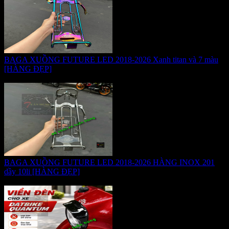
BAGA XUỒNG FUTURE LED 2018-2026 Xanh titan và 7 màu
[HÀNG ĐẸP]
Giá:
495.000 VNĐ
BAGA XUỒNG FUTURE LED 2018-2026 HÀNG INOX 201
dầy 10li [HÀNG ĐẸP]
Giá:
465.000 VNĐ