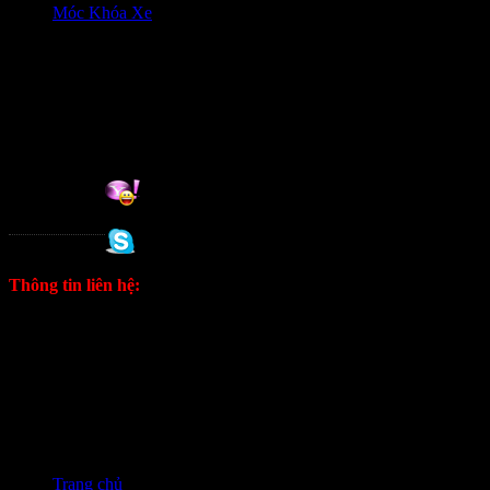
Móc Khóa Xe
HỖ trợ khách hàng
0906333292 Zalo
Hỗ trợ online:
Tuan
0988 333 802
Thông tin liên hệ:
ĐT: 0906333292 Zalo
E: kinhdoanh1628@gmail.com
Fanpage
Trang chủ
❭❭