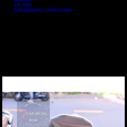
Sản phẩm
❭❭
Kính chiếu hậu - Gương xe máy
❭❭
KÍNH CHIẾU HẬU XOAY 360
ĐỘ KIỂU V2 XÀI CHO
YAMAHA VÀ HONDA, ĐẠT
CHUẨN KÍCH THƯỚC [GIÁ
RẺ]