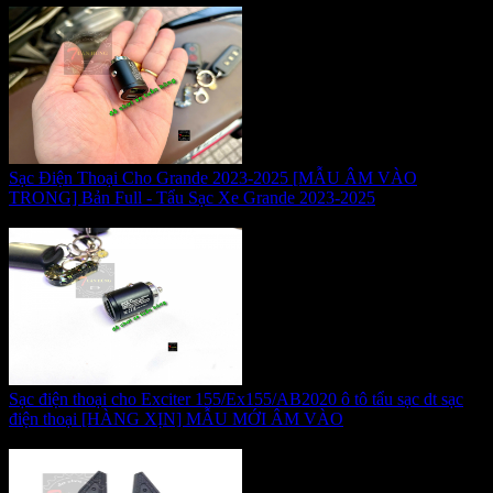
Sạc Điện Thoại Cho Grande 2023-2025 [MẪU ÂM VÀO
TRONG] Bản Full - Tẩu Sạc Xe Grande 2023-2025
Giá:
375.000 VNĐ
Sạc điện thoại cho Exciter 155/Ex155/AB2020 ô tô tẩu sạc dt sạc
điện thoại [HÀNG XỊN] MẪU MỚI ÂM VÀO
Giá:
375.000 VNĐ