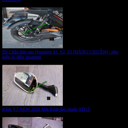
Giá:
450.000 VNĐ
Dè Chắn bùn sau Quantum S1, S2, S3 [HÀNG CHUẨN] - phụ
kiện xe điện quantum
Giá:
450.000 VNĐ
Kính V3 NEW 2026 Mặt Kính đạt chuẩn ATGT
Giá:
170.000 VNĐ