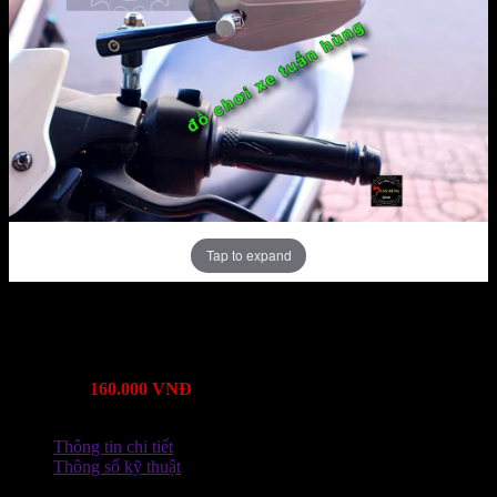
Tap to expand
Mã Sản Phẩm:
Bảo hành:
Lượt xem:
2949
Mô tả:
Giá:
160.000 VNĐ
Thông tin chi tiết
Thông số kỹ thuật