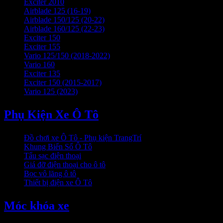
Exciter 2010
Airblade 125 (16-19)
Airblade 150/125 (20-22)
Airblade 160/125 (22-23)
Exciter 150
Exciter 155
Vario 125/150 (2018-2022)
Vario 160
Exciter 135
Exciter 150 (2015-2017)
Vario 125 (2023)
Phụ Kiện Xe Ô Tô
Đồ chơi xe Ô Tô - Phụ kiện TrangTrí
Khung Biển Số Ô Tô
Tẩu sạc điện thoại
Giá đỡ điện thoại cho ô tô
Bọc vô lăng ô tô
Thiết bị điện xe Ô Tô
Móc khóa xe