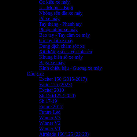
Ốc kiểu xe máy
Ic - Mobin - Bugi
Nhông sên dĩa xe máy
Pô xe máy
Tay thắng - Phanh tay
Phuộc nhún xe máy
Bao tay - Tay cầm xe máy
Gù tay lái xe máy
Dung dịch chăm sóc xe
Xịt dưỡng sên - vệ sinh sên
Khung biển số xe máy
Baga xe máy
Kính chiếu hậu - Gương xe máy
Dòng xe
Exciter 150 (2015-2017)
Vario 125 (2023)
Exciter 2010
Sh 150/125 (2020)
Sh 17-19
Future 2017
Future Led
Winner V3
Winner V2
Winner V1
Airblade 160/125 (22-23)