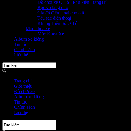
Đồ chơi xe Ô Tô - Phụ kiện TrangTrí
Bọc vô lăng ô tô
Giá đỡ điện thoại cho ô tô
Tẩu sạc điện thoại
Khung Biển Số Ô Tô
Móc khóa xe
Móc Khóa Xe
Album xe kiểng
Tin tức
Chính sách
Liên hệ
Trang chủ
Giới thiệu
Đồ chơi xe
Album xe kiểng
Tin tức
Chính sách
Liên hệ