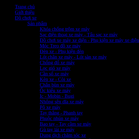
Trang chủ
Giới thiệu
Đồ chơi xe
Sản phẩm
Khóa chống trộm xe máy
Sạc điện thoại xe máy - Tẩu sạc xe máy
Đồ chơi xe máy xe điện - Phụ kiện xe máy xe điện
Móc Treo đồ xe máy
Đèn xe - Phụ kiện đèn
Lót chân xe máy - Lót sàn xe máy
Chống đổ xe máy
Lọc gió xe máy
Cần số xe máy
Kèn xe - Còi xe
Chắn bùn xe máy
Ốc kiểu xe máy
Ic - Mobin - Bugi
Nhông sên dĩa xe máy
Pô xe máy
Tay thắng - Phanh tay
Phuộc nhún xe máy
Bao tay - Tay cầm xe máy
Gù tay lái xe máy
Dung dịch chăm sóc xe