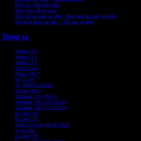
Đèn xe - Phụ kiện đèn
Móc Treo đồ xe máy
Đồ chơi xe máy xe điện - Phụ kiện xe máy xe điện
Sạc điện thoại xe máy - Tẩu sạc xe máy
Dòng xe
Winner V1
Winner V2
Winner V3
Future Led
Future 2017
Sh 17-19
Sh 150/125 (2020)
Exciter 2010
Airblade 125 (16-19)
Airblade 150/125 (20-22)
Airblade 160/125 (22-23)
Exciter 150
Exciter 155
Vario 125/150 (2018-2022)
Vario 160
Exciter 135