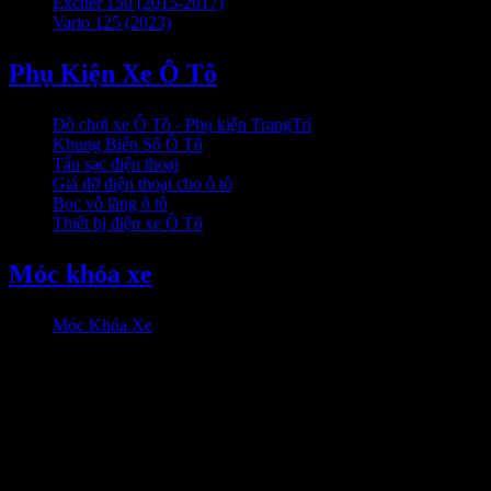
Exciter 150 (2015-2017)
Vario 125 (2023)
Phụ Kiện Xe Ô Tô
Đồ chơi xe Ô Tô - Phụ kiện TrangTrí
Khung Biển Số Ô Tô
Tẩu sạc điện thoại
Giá đỡ điện thoại cho ô tô
Bọc vô lăng ô tô
Thiết bị điện xe Ô Tô
Móc khóa xe
Móc Khóa Xe
HỖ trợ khách hàng
0906333292 Zalo
Hỗ trợ online: