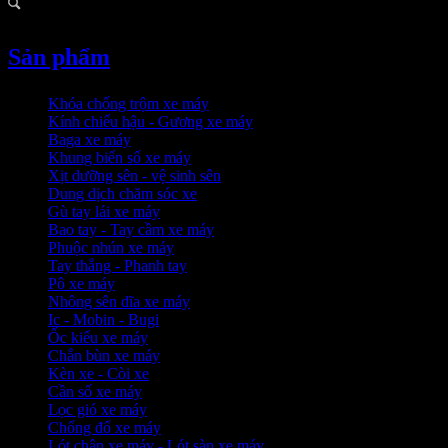
Sản phẩm
Khóa chống trộm xe máy
Kính chiếu hậu - Gương xe máy
Baga xe máy
Khung biển số xe máy
Xịt dưỡng sên - vệ sinh sên
Dung dịch chăm sóc xe
Gù tay lái xe máy
Bao tay - Tay cầm xe máy
Phuộc nhún xe máy
Tay thắng - Phanh tay
Pô xe máy
Nhông sên dĩa xe máy
Ic - Mobin - Bugi
Ốc kiểu xe máy
Chắn bùn xe máy
Kèn xe - Còi xe
Cần số xe máy
Lọc gió xe máy
Chống đổ xe máy
Lót chân xe máy - Lót sàn xe máy