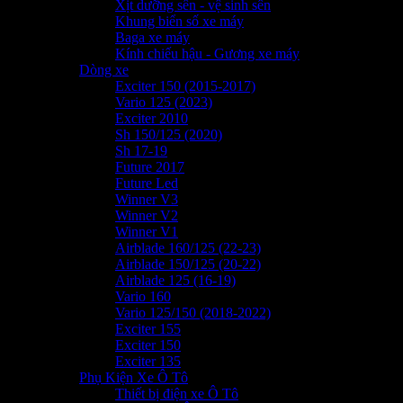
Xịt dưỡng sên - vệ sinh sên
Khung biển số xe máy
Baga xe máy
Kính chiếu hậu - Gương xe máy
Dòng xe
Exciter 150 (2015-2017)
Vario 125 (2023)
Exciter 2010
Sh 150/125 (2020)
Sh 17-19
Future 2017
Future Led
Winner V3
Winner V2
Winner V1
Airblade 160/125 (22-23)
Airblade 150/125 (20-22)
Airblade 125 (16-19)
Vario 160
Vario 125/150 (2018-2022)
Exciter 155
Exciter 150
Exciter 135
Phụ Kiện Xe Ô Tô
Thiết bị điện xe Ô Tô