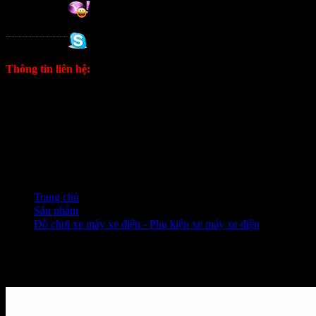
Tuan
0988 333 802
Thông tin liên hệ:
ĐT: 0906333292 Zalo
E: kinhdoanh1628@gmail.com
Fanpage
Trang chủ
❭❭
Sản phẩm
❭❭
Đồ chơi xe máy xe điện - Phụ kiện xe máy xe điện
❭❭
Pat kẹp dây dầu titan kiểu lò x